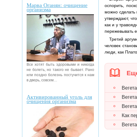
Марва Оганян: очищение
оспорить, пос
организма
можно сделать 
утверждают, чт
как и у травоя
пережевывать ее
Третий аргум
человек станов
люди, как Плат
Все хотят быть здоровыми и никогда
не болеть, но такого не бывает. Рано
Еще
или поздно болезнь постучится к нам
в дверь, совсем…
Вегета
Активированный уголь для
Вегета
очищения организма
Вегет
Как пе
Вегет