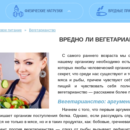
ФИЗИЧЕСКИЕ НАГРУЗКИ
ВРЕДНЫЕ ПР
овое питание
»
Вегетарианство
ВРЕДНО ЛИ ВЕГЕТАРИ
С самого раннего возраста мы 
нашему организму необходимо есть
которых якобы человеческий организ
секрет, что среди нас существуют и 
мяса и рыбы, причем чувствуют себ
пищей и чувствовать себя пол
вегетарианство — расскажем более 
Вегетарианство: аргуме
Начнем с того, что первым аргум
лишает организм поступления белка. Однако, если рассуждать спр
я не только в мясе, но и в таких продуктах, как: бобовые, гречнев
мент против вегетарианства — отказ от рыбы вызывает дефици