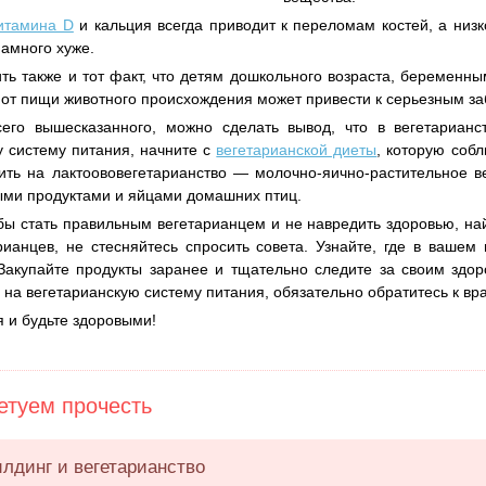
итамина D
и кальция всегда приводит к переломам костей, а низ
намного хуже.
ть также и тот факт, что детям дошкольного возраста, беременн
з от пищи животного происхождения может привести к серьезным з
сего вышесказанного, можно сделать вывод, что в вегетарианс
у систему питания, начните с
вегетарианской диеты
, которую соб
ть на лактоововегетарианство — молочно-яично-растительное ве
ми продуктами и яйцами домашних птиц.
обы стать правильным вегетарианцем и не навредить здоровью, н
ианцев, не стесняйтесь спросить совета. Узнайте, где в вашем
Закупайте продукты заранее и тщательно следите за своим здо
 на вегетарианскую систему питания, обязательно обратитесь к вра
я и будьте здоровыми!
туем прочесть
лдинг и вегетарианство