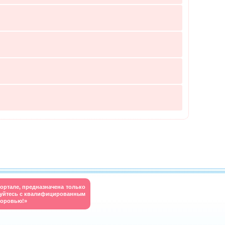
ортале, предназначена только
руйтесь с квалифицированным
доровью!»