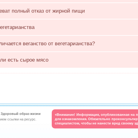
еват полный отказ от жирной пищи
егетарианства
личается веганство от вегетарианства?
ли есть сырое мясо
t. Здоровый образ жизни
«Внимание! Информация, опубликованная на п
для ознакомления. Обязательно проконсульти
нием ссылки на ресурс.
специалистом, чтобы не нанести вред своему з