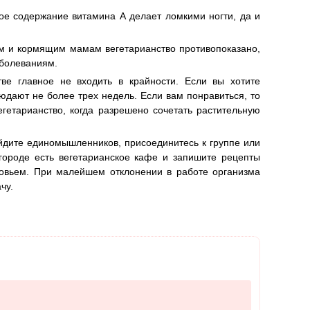
кое содержание витамина А делает ломкими ногти, да и
ым и кормящим мамам вегетарианство противопоказано,
аболеваниям.
тве главное не входить в крайности. Если вы хотите
людают не более трех недель. Если вам понравиться, то
гетарианство, когда разрешено сочетать растительную
айдите единомышленников, присоединитесь к группе или
 городе есть вегетарианское кафе и запишите рецепты
ровьем. При малейшем отклонении в работе организма
чу.