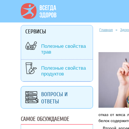
Вы здесь
Главная
»
Здор
СЕРВИСЫ
Полезные свойства
трав
Полезные свойства
продуктов
ВОПРОСЫ И
ОТВЕТЫ
отказ от мяса 
САМОЕ ОБСУЖДАЕМОЕ
белок содержитс
Второй аргу