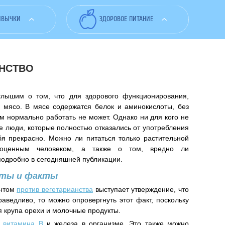
ИВЫЧКИ
ЗДОРОВОЕ ПИТАНИЕ
АНСТВО
слышим о том, что для здорового функционирования,
 мясо. В мясе содержатся белок и аминокислоты, без
м нормально работать не может. Однако ни для кого не
те люди, которые полностью отказались от употребления
я прекрасно. Можно ли питаться только растительной
ноценным человеком, а также о том, вредно ли
подробно в сегодняшней публикации.
нты и факты
ентом
против вегетарианства
выступает утверждение, что
аведливо, то можно опровергнуть этот факт, поскольку
ая крупа орехи и молочные продукты.
т
витамина В
и железа в организме. Это также можно