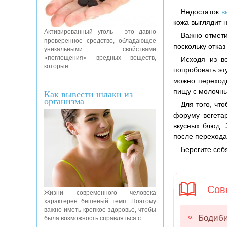
Недостаток
в
кожа выглядит 
Активированный уголь - это давно
Важно отмети
проверенное средство, обладающее
поскольку отка
уникальными свойствами
«поглощения» вредных веществ,
Исходя из в
которые…
попробовать эт
можно переходи
пищу с молочны
Как вывести шлаки из
организма
Для того, чт
форуму вегетар
вкусных блюд. 
после перехода
Берегите себ
Сове
Жизни современного человека
характерен бешеный темп. Поэтому
важно иметь крепкое здоровье, чтобы
Бодиби
была возможность справляться с…