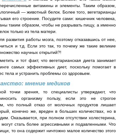
еперечисленные витамины и элементы. Таким образом,
алогичный — животный белок. Более того, вегетарианцы
ывая его строение. Посудите сами: кишечник человека,
аны таким образом, чтобы не разрывать пищу, а именно
елок только из тела матери.
я развития работы мозга, поэтому отказавшись от нее,
ться и т.д. Если это так, то почему же такие великие
множество научных открытий?!
тметить и тот факт, что вегетарианская диета занимает
инге самых эффективных диет, поскольку помогает в
ес тела и устранить проблемы со здоровьем.
анство: мнение медиков
кой точки зрения, то специалисты утверждают, что
риносить организму пользу, если это не строгое
ом, что полный отказ от молочных продуктов лишает
орый, конечно же, вреден в больших количествах, но в
дим. Оказывается, при полном отсутствии холестерина,
могут стать более агрессивными и подавленными. Что
пищи, то она содержит ничтожно малое количество этого