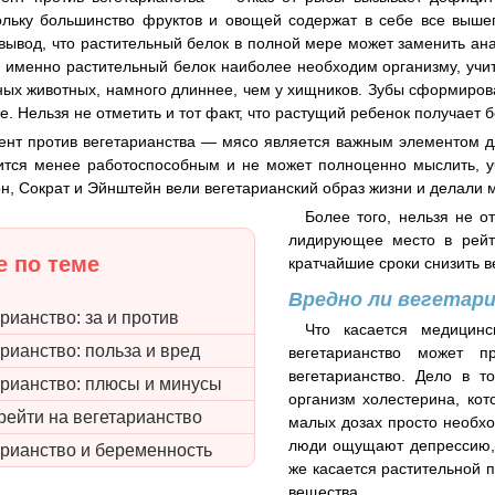
кольку большинство фруктов и овощей содержат в себе все выш
вывод, что растительный белок в полной мере может заменить ан
о именно растительный белок наиболее необходим организму, учит
дных животных, намного длиннее, чем у хищников. Зубы сформиров
. Нельзя не отметить и тот факт, что растущий ребенок получает б
ент против вегетарианства — мясо является важным элементом дл
ится менее работоспособным и не может полноценно мыслить, учи
он, Сократ и Эйнштейн вели вегетарианский образ жизни и делали 
Более того, нельзя не о
лидирующее место в рейт
 по теме
кратчайшие сроки снизить в
Вредно ли вегетари
рианство: за и против
Что касается медицинс
рианство: польза и вред
вегетарианство может п
вегетарианство. Дело в т
арианство: плюсы и минусы
организм холестерина, кот
рейти на вегетарианство
малых дозах просто необхо
люди ощущают депрессию, 
арианство и беременность
же касается растительной 
вещества.