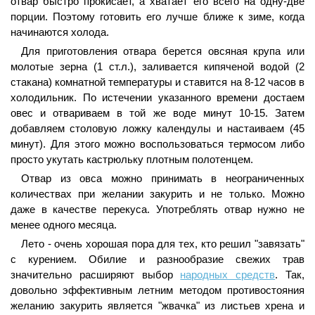
отвар быстро прокисает, а хватает его всего на одну-две
порции. Поэтому готовить его лучше ближе к зиме, когда
начинаются холода.
Для приготовления отвара берется овсяная крупа или
молотые зерна (1 ст.л.), заливается кипяченой водой (2
стакана) комнатной температуры и ставится на 8-12 часов в
холодильник. По истечении указанного времени достаем
овес и отвариваем в той же воде минут 10-15. Затем
добавляем столовую ложку календулы и настаиваем (45
минут). Для этого можно воспользоваться термосом либо
просто укутать кастрюльку плотным полотенцем.
Отвар из овса можно принимать в неограниченных
количествах при желании закурить и не только. Можно
даже в качестве перекуса. Употреблять отвар нужно не
менее одного месяца.
Лето - очень хорошая пора для тех, кто решил "завязать"
с курением. Обилие и разнообразие свежих трав
значительно расширяют выбор
народных средств
. Так,
довольно эффективным летним методом противостояния
желанию закурить является "жвачка" из листьев хрена и