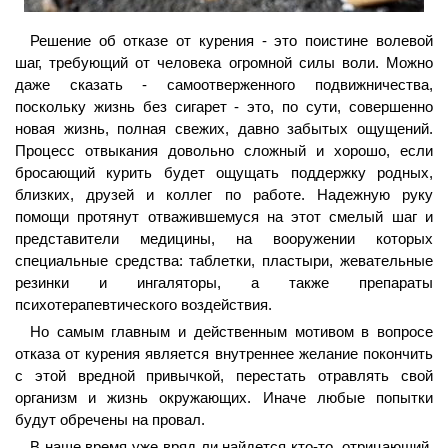
Решение об отказе от курения - это поистине волевой
шаг, требующий от человека огромной силы воли. Можно
даже сказать - самоотверженного подвижничества,
поскольку жизнь без сигарет - это, по сути, совершенно
новая жизнь, полная свежих, давно забытых ощущений.
Процесс отвыкания довольно сложный и хорошо, если
бросающий курить будет ощущать поддержку родных,
близких, друзей и коллег по работе. Надежную руку
помощи протянут отважившемуся на этот смелый шаг и
представители медицины, на вооружении которых
специальные средства: таблетки, пластыри, жевательные
резинки и ингаляторы, а также препараты
психотерапевтического воздействия.
Но самым главным и действенным мотивом в вопросе
отказа от курения является внутреннее желание покончить
с этой вредной привычкой, перестать отравлять свой
организм и жизнь окружающих. Иначе любые попытки
будут обречены на провал.
В наше время уже вряд ли найдется кто-то, отрицающий,