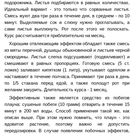
подорожника. Листья подбираются в равных количествах.
Идеальный вариант - это только что сорванные листья.
Смесь жуют два-три раза в течение дня, в среднем - по 10
минут. Выделяемые сок и слюну нужно проглатывать, а
сами листья выплюнуть. Рот после этого не полоскать.
Курс рассчитывается приблизительно на месяц.
Хорошим отвлекающим эффектом обладает также смесь
из мяты перечной, душицы обыкновенной и листьев черной
смородины. Листья слегка подсушивают (подвяливают) и
смешивают в равных пропорциях. Готовую смесь (5 ст.
ложек) заливают кипятком (1 литр), укутывают одеялом и
настаивают в течение полчаса. Принимают три раза в день
по 1/5 стакана перед едой, а также полощут рот при
желании закурить. Длительность курса - 1 месяц.
Эффективным также является средство из побегов
плауна: сушеные побеги (10 грамм) отварить в течение 15
минут в 200 мл воды. Способ применения такой же, как
описан выше. При этом нужно помнить, что плаун - это
ядовитое растение, поэтому важно не допустить
передозировки. В случае появления побочных эффектов,