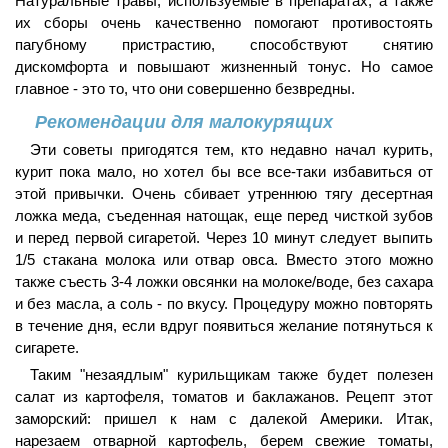
Натуральные травы, используемые в препаратах, а также
их сборы очень качественно помогают противостоять
пагубному пристрастию, способствуют снятию
дискомфорта и повышают жизненный тонус. Но самое
главное - это то, что они совершенно безвредны.
Рекомендации для малокурящих
Эти советы пригодятся тем, кто недавно начал курить,
курит пока мало, но хотел бы все все-таки избавиться от
этой привычки. Очень сбивает утреннюю тягу десертная
ложка меда, съеденная натощак, еще перед чисткой зубов
и перед первой сигаретой. Через 10 минут следует выпить
1/5 стакана молока или отвар овса. Вместо этого можно
также съесть 3-4 ложки овсянки на молоке/воде, без сахара
и без масла, а соль - по вкусу. Процедуру можно повторять
в течение дня, если вдруг появиться желание потянуться к
сигарете.
Таким "незаядлым" курильщикам также будет полезен
салат из картофеля, томатов и баклажанов. Рецепт этот
заморский: пришел к нам с далекой Америки. Итак,
нарезаем отварной картофель, берем свежие томаты,