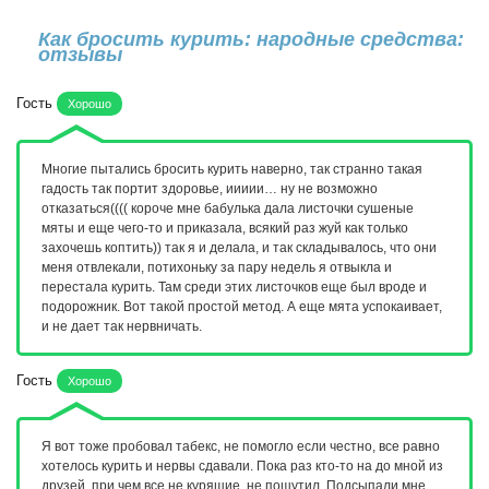
Как бросить курить: народные средства:
отзывы
Гость
Хорошо
Многие пытались бросить курить наверно, так странно такая
гадость так портит здоровье, иииии… ну не возможно
отказаться(((( короче мне бабулька дала листочки сушеные
мяты и еще чего-то и приказала, всякий раз жуй как только
захочешь коптить)) так я и делала, и так складывалось, что они
меня отвлекали, потихоньку за пару недель я отвыкла и
перестала курить. Там среди этих листочков еще был вроде и
подорожник. Вот такой простой метод. А еще мята успокаивает,
и не дает так нервничать.
Гость
Хорошо
Я вот тоже пробовал табекс, не помогло если честно, все равно
хотелось курить и нервы сдавали. Пока раз кто-то на до мной из
друзей, при чем все не курящие, не пошутил. Подсыпали мне