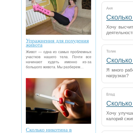
Аня
Сколько
Хочу высчит
деятельност
Упражнения для похудения
живота
Толик
Живот — одна из самых проблемных
участков нашего тела. Почти все
Сколько
начинают худеть именно из-за
большого живота. Мы разберем…
Я много раб
нагрузках?
Влад
Сколько
Хочу улучши
калорий сжиг
Сколько никотина в