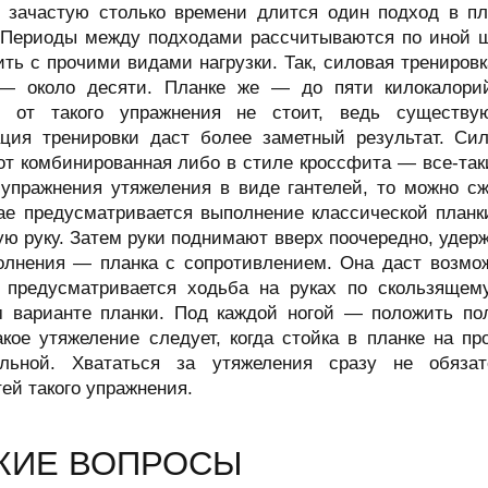
ь зачастую столько времени длится один подход в пл
 Периоды между подходами рассчитываются по иной ш
ть с прочими видами нагрузки. Так, силовая тренировк
— около десяти. Планке же — до пяти килокалорий
ся от такого упражнения не стоит, ведь существу
ция тренировки даст более заметный результат. Сил
от комбинированная либо в стиле кроссфита — все-таки
упражнения утяжеления в виде гантелей, то можно сж
ае предусматривается выполнение классической планк
ую руку. Затем руки поднимают вверх поочередно, удер
олнения — планка с сопротивлением. Она даст возмож
 предусматривается ходьба на руках по скользяще
м варианте планки. Под каждой ногой — положить по
акое утяжеление следует, когда стойка в планке на п
ельной. Хвататься за утяжеления сразу не обяза
ей такого упражнения.
ЖИЕ ВОПРОСЫ