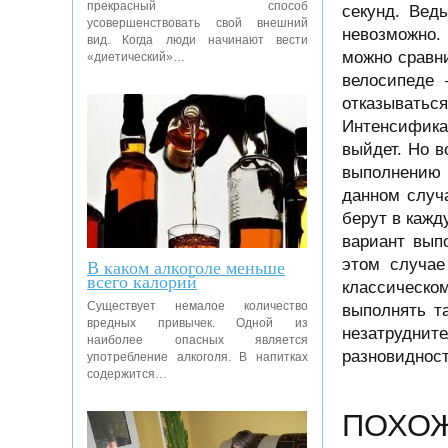
прекрасный способ
секунд. Вед
усовершенствовать свой внешний
невозможно.
вид. Когда люди начинают вести
можно сравни
«диетический»…
велосипеде 
отказывать
Интенсифика
выйдет. Но в
выполнению 
данном случ
берут в кажд
вариант вып
В каком алкоголе меньше
этом случае
всего калорий
классическо
Существует немалое количество
выполнять т
вредных привычек. Одной из
незатруднит
наиболее опасных является
разновидност
употребление алкоголя. В напитках
содержится…
ПОХО