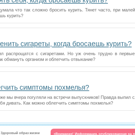
ять себя, когда бросаешь курить?
думала что так сложно бросить курить. Тянет часто, при мале
ешь курить?
енить сигареты, когда бросаешь курить?
л распрощатся с сигаретами. Но уж очень трудно в первы
ак обмануть организм и облегчить отвыкание?
егчить симптомы похмелья?
 же мы вчера погуляли на встречи выпускников! Правда выпил с
ебя дивать. Как можно облегчить симптомы похмелья?
t. Здоровый образ жизни
«Внимание! Информация, опубликованная на п