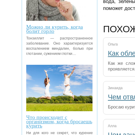
вода, зелен
поможет дост
Можно ли курить, когда
ПОХО
болит горло
Тонзиллит — распространенное
заболевание. Оно характеризуется
Ольга
воспалением миндалин, болью при
Как обл
глотании, сужением глотки....
Как же слож
проявляется.
Зинаида
Чем отв
Бросаю курит
Что происходит с
организмом, когда бросаешь
курить
Алла
Ни для кого не секрет, что курение