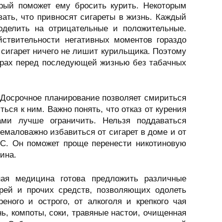
рый поможет ему бросить курить. Некоторым
ать, что привносят сигареты в жизнь. Каждый
оделить на отрицательные и положительные.
йствительности негативных моментов гораздо
т сигарет ничего не лишит курильщика. Поэтому
страх перед последующей жизнью без табачных
. Досрочное планирование позволяет смириться
ься к ним. Важно понять, что отказ от курения
ми лучше ограничить. Нельзя поддаваться
емаловажно избавиться от сигарет в доме и от
н C. Он поможет проще перенести никотиновую
ина.
ная медицина готова предложить различные
ырей и прочих средств, позволяющих одолеть
еного и острого, от алкоголя и крепкого чая
нь, компоты, соки, травяные настои, очищенная