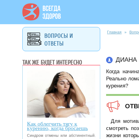
Вы здесь
Главная
»
Вопр
ВОПРОСЫ И
ОТВЕТЫ
ДИАНА
ТАК ЖЕ БУДЕТ ИНТЕРЕСНО
Когда начин
Реально лома
курения?
ОТВ
Для мотив
Как облегчить тягу к
курению, когда бросаешь
смотреть по
жизни котор
Синдром отмены или абстинентный.