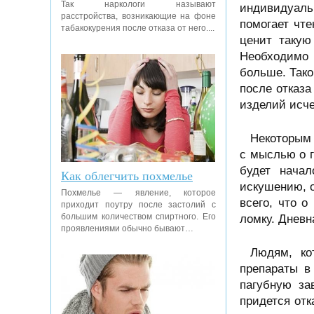
Так наркологи называют
индивидуаль
расстройства, возникающие на фоне
помогает чте
табакокурения после отказа от него....
ценит такую
Необходимо 
больше. Тако
после отказ
изделий исче
Некоторым 
с мыслью о г
будет нача
Как облегчить похмелье
искушению, о
Похмелье — явление, которое
всего, что 
приходит поутру после застолий с
большим количеством спиртного. Его
ломку. Дневн
проявлениями обычно бывают…
Людям, ко
препараты в
пагубную за
придется отк