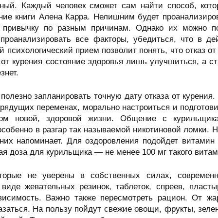
ный. Каждый человек сможет сам найти способ, кото
ние книги Алена Карра. Нелишним будет проанализиров
 привычку по разным причинам. Однако их можно п
проанализировать все факторы, убедиться, что в де
й психологический прием позволит понять, что отказ о
а от курения состояние здоровья лишь улучшиться, а 
знет.
полезно запланировать точную дату отказа от курения
рядущих переменах, морально настроиться и подготовит
лом новой, здоровой жизни. Общение с курильщика
собенно в разгар так называемой никотиновой ломки. Н
о них напоминает. Для оздоровления подойдет витами
ая доза для курильщика — не менее 100 мг такого витам
торые не уверены в собственных силах, современ
 виде жевательных резинок, таблеток, спреев, пласт
висимость. Важно также пересмотреть рацион. От жар
азаться. На пользу пойдут свежие овощи, фрукты, зеле