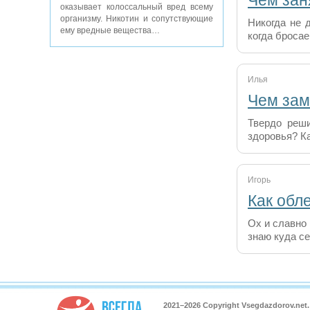
Чем зан
оказывает колоссальный вред всему
организму. Никотин и сопутствующие
Никогда не 
ему вредные вещества…
когда броса
Илья
Чем зам
Твердо реши
здоровья? К
Игорь
Как обл
Ох и славно
знаю куда с
2021–
2026 Copyright Vsegdazdorov.ne