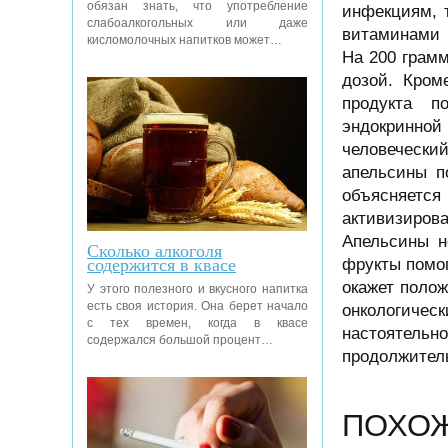
обязан знать, что употребление
инфекциям, т
слабоалкогольных или даже
витаминами 
кисломолочных напитков может…
На 200 грам
дозой. Кром
продукта п
эндокринной
человеческий
апельсины п
объясняется
активизиров
Апельсины н
Сколько алкоголя
содержится в квасе
фрукты помог
окажет полож
У этого полезного и вкусного напитка
есть своя история. Она берет начало
онкологиче
с тех времен, когда в квасе
настоятель
содержался большой процент…
продолжител
ПОХО