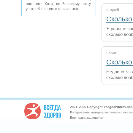
алкоголю. Хотя, по большому счету,
употребляют его в количествах…
Андрей
Сколько
Я раньше час
сколько воо
Борис
Сколько
Недавно я о
сколько воо
2021–
2026 Copyright Vsegdazdorov.ne
Копирование материалов только с указа
Все права защищены.