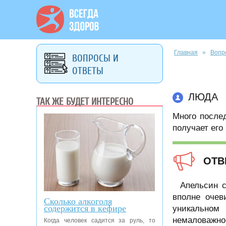
Вы здесь
Главная
»
Вопр
ВОПРОСЫ И
ОТВЕТЫ
ЛЮДА
ТАК ЖЕ БУДЕТ ИНТЕРЕСНО
Много после
получает его
ОТВ
Апельсин с
вполне очев
Сколько алкоголя
содержится в кефире
уникальном 
немаловажно
Когда человек садится за руль, то