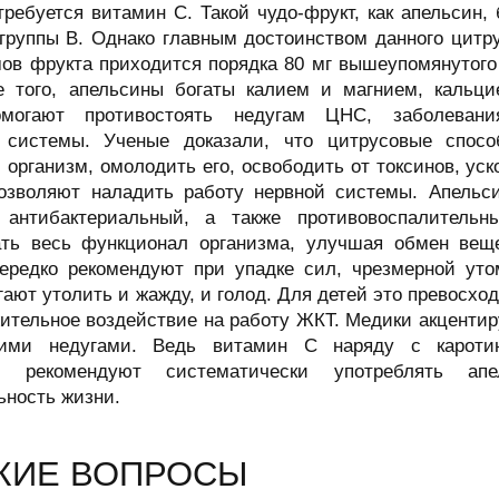
ребуется витамин C. Такой чудо-фрукт, как апельсин, 
группы B. Однако главным достоинством данного цитр
мов фрукта приходится порядка 80 мг вышеупомянутого
е того, апельсины богаты калием и магнием, кальц
омогают противостоять недугам ЦНС, заболевания
 системы. Ученые доказали, что цитрусовые спосо
 организм, омолодить его, освободить от токсинов, уск
озволяют наладить работу нервной системы. Апельс
 антибактериальный, а также противовоспалитель
ать весь функционал организма, улучшая обмен веще
ередко рекомендуют при упадке сил, чрезмерной уто
ают утолить и жажду, и голод. Для детей это превосхо
ительное воздействие на работу ЖКТ. Медики акцентир
скими недугами. Ведь витамин C наряду с каротин
но рекомендуют систематически употреблять ап
ьность жизни.
ЖИЕ ВОПРОСЫ