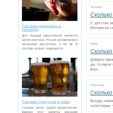
Татьяна
Сколько
С детства м
Сколько никотина в
Интересно с
сигарете
Для лошади смертельной является
капля никотина. Но для человеческого
Анна
организма достаточно и 60 мг. В
составе сигарет содержится…
Сколько
Доброго вре
да, то какое
вкус.
Светлана
Сколько
Сколько градусов в пиве
Всегда люби
холестерин.
Сегодня много людей предпочитает
именно этот напиток крепкому