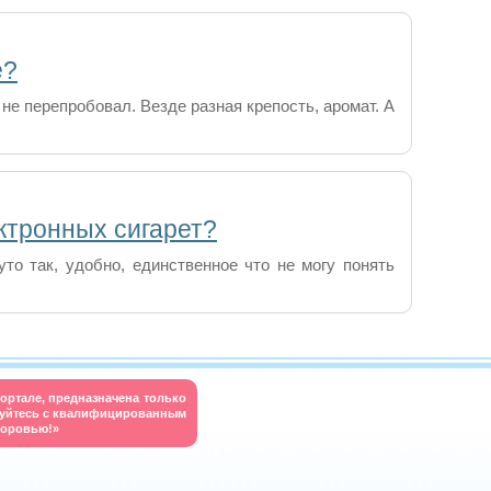
е?
не перепробовал. Везде разная крепость, аромат. А
ктронных сигарет?
уто так, удобно, единственное что не могу понять
ортале, предназначена только
руйтесь с квалифицированным
доровью!»