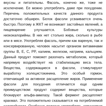
вкусны и питательны. Фасоль, конечно же, тоже не
исключение. Ее можно употреблять даже при похудении.
Перечень положительных качеств данного продукта
достаточно обширен. Белок фасоли усваивается очень
быстро. Поэтому в ЖКТ не возникает застойных явлений, а
пищеварение улучшается. Бобовые культуры
низкокалорийны. В них нет столько жира, сколько в рыбе
или в мясе. Употребляя фасоль, причем как вареную, так и
консервированную, человек насытит организм витаминами
группы B, E, C, PP, калием, железом, натрием, кальцием.
Данный продукт поможет разогнать метаболизм, который
напрямую воздействует на стабилизацию веса тела.
Вещества, содержащиеся в фасоли, стимулируют
выработку холецистокинина. Это особый гормон,
отвечающий за активное расщепление жиров. Применение
фасоли для похудения отличается еще одним
преимуществом: продукт содержит вещества, которые
блокируют альфа-амилазу. Такой фермент расщепляет
крахмал. Это положительно сказывается на потребляемой
калорийности. Особенно полезно употреблять стручковую