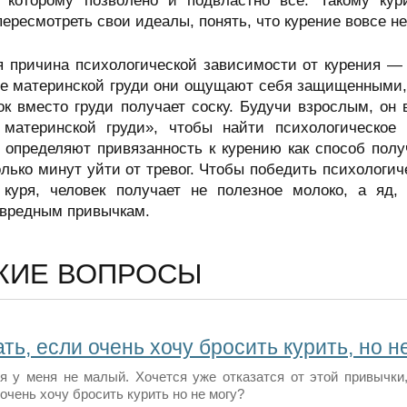
, которому позволено и подвластно все. Такому кур
ересмотреть свои идеалы, понять, что курение вовсе не
причина психологической зависимости от курения — 
ле материнской груди они ощущают себя защищенными,
ок вместо груди получает соску. Будучи взрослым, он
 материнской груди», чтобы найти психологическо
 определяют привязанность к курению как способ пол
олько минут уйти от тревог. Чтобы победить психологи
, куря, человек получает не полезное молоко, а яд
 вредным привычкам.
ЖИЕ ВОПРОСЫ
ть, если очень хочу бросить курить, но н
я у меня не малый. Хочется уже отказатся от этой привычки, 
очень хочу бросить курить но не могу?