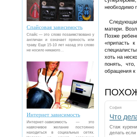
супергероем
необходимо п
Следующая 
Спайсовая зависимость
матери. Воз
Спайс — это слово позаимствовано у
Позже ребен
англичан и означает пряность или
«припасть к
траву. Еще 15-10 лет назад это слово
специалисты
не носило никакого…
хоть на неск
понять, что
обращения к
ПОХО
София
Интернет зависимость
Что дела
Интернет-зависимость — это
Стаж курени
навязчивое желание постоянно
делать если 
находиться в социальных сетях.