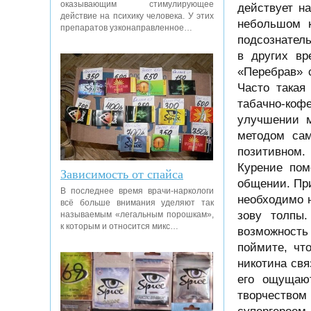
оказывающим стимулирующее
действует н
действие на психику человека. У этих
небольшом к
препаратов узконаправленное…
подсознатель
в других вр
«Перебрав» 
Часто такая
табачно-коф
улучшении м
методом сам
позитивном.
Курение пом
Зависимость от спайса
общении. При
В последнее время врачи-наркологи
необходимо н
всё больше внимания уделяют так
зову толпы.
называемым «легальным порошкам»,
к которым и относится микс…
возможность 
поймите, чт
никотина свя
его ощущают
творчеством