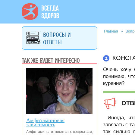
Вы здесь
Главная
»
Вопр
ВОПРОСЫ И
ОТВЕТЫ
КОНСТ
ТАК ЖЕ БУДЕТ ИНТЕРЕСНО
Очень хочу 
понимаю, чт
курения?
ОТВ
Иногда, ч
Амфитаминовая
зависимость
завязать с т
так сильно 
Амфетамины относятся к веществам,