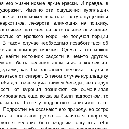
я его жизни новые яркие краски. И правда, в
будоражит. Именно эти ощущения курильщик
чень часто он может искать остроту ощущений и
наркотиков, лекарств, влияющих на психику.
остояние, похожее на алкогольное опьянение.
мостью от крепкого кофе. Не получая порции
. В таком случае необходимо позаботиться об
бегая к помощи курения. Сделать это можно
 найти источник радости в чем-то другом,
может быть желание «влиться» в коллектив.
ругими, как бы заполняет неловкие паузы в
азаться от сигарет. В таком случае курильщику
себя достойным участником беседы, не следуя
мость от курения возникает как обманчивая
ировалась еще, когда вы были подростком, то
казывать. Также у подростков зависимость от
 Подростки не осознают его природу, но остро
ить в полезное русло — заняться спортом,
ановится желание быть модным, ощутить себя