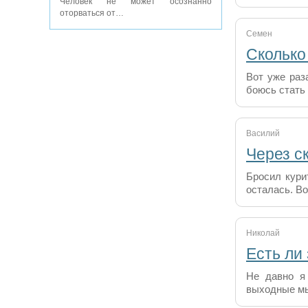
Человек не может осознанно
оторваться от…
Семен
Сколько
Вот уже раза
боюсь стать
Василий
Через с
Бросил кури
осталась. В
Николай
Есть ли
Не давно я 
выходные мы