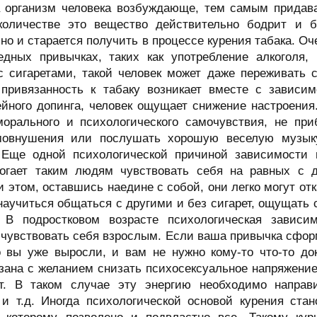
а организм человека возбуждающе, тем самым придава
оличестве это вещество действительно бодрит и 
но и старается получить в процессе курения табака. О
едных привычках, таких как употребление алкоголя, 
с сигаретами, такой человек может даже переживать с
 привязанность к табаку возникает вместе с зависи
ейного допинга, человек ощущает снижение настроения
орального и психологического самочувствия, не при
овнушения или послушать хорошую веселую музыку,
 Еще одной психологической причиной зависимости 
огает таким людям чувствовать себя на равных с д
 этом, оставшись наедине с собой, они легко могут отк
аучиться общаться с другими и без сигарет, ощущать 
 В подростковом возрасте психологическая зависи
чувствовать себя взрослым. Если ваша привычка сформ
о вы уже выросли, и вам не нужно кому-то что-то до
зана с желанием снизать психосексуальное напряжение.
. В таком случае эту энергию необходимо направ
 и т.д. Иногда психологической основой курения ст