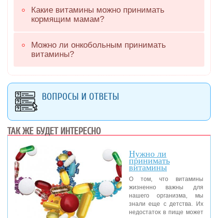
Какие витамины можно принимать
кормящим мамам?
Можно ли онкобольным принимать
витамины?
ВОПРОСЫ И ОТВЕТЫ
ТАК ЖЕ БУДЕТ ИНТЕРЕСНО
Нужно ли
принимать
витамины
О том, что витамины
жизненно важны для
нашего организма, мы
знали еще с детства. Их
недостаток в пище может