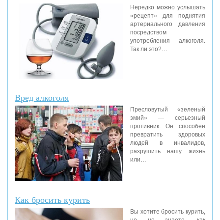
Нередко можно услышать
«рецепт» для поднятия
артериального давления
посредством
употребления алкоголя.
Так ли это?…
Вред алкоголя
Пресловутый «зеленый
змий» — серьезный
противник. Он способен
превратить здоровых
людей в инвалидов,
разрушить нашу жизнь
или…
Как бросить курить
Вы хотите бросить курить,