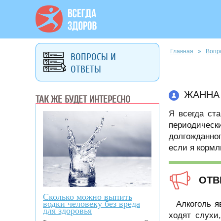
Вы здесь
Главная
»
Вопр
ВОПРОСЫ И
ОТВЕТЫ
ЖАННА
ТАК ЖЕ БУДЕТ ИНТЕРЕСНО
Я всегда ст
периодическ
долгожданног
если я кормл
ОТВ
Сколько можно выпить
водки человеку без вреда
Алкоголь 
для здоровья
ходят слухи