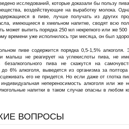
ведено исследований, которые доказали бы пользу пива
вещества, воздействующие на выработку молока. Одна
одержащиеся в пиве, лучше получать из других про
сла, имеющиеся в хмельном напитке, сводят всю поль
ь может выпить порядка 250 мл некрепкого или же 500 
му времени уже исполнилось три месяца, он был здоров
ольном пиве содержится порядка 0,5-1,5% алкоголя.
и малыш не реагирует на углекислоты пива, не име
в безалкогольного пива не скажутся на самочувст
 до 6% алкоголя, выведется из организма за полтора
 сцеживать его не придется. Но если даже от глотка 
е индивидуальная непереносимость алкоголя или же н
Алкогольные напитки в таком случае опасны в любом к
ЖИЕ ВОПРОСЫ