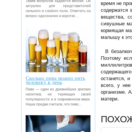
Таким вопросом задаются многие. Он
время не про
актуален для представителей
содержатся 
сильного и слабого пола. Ответить на
вопрос однозначно и коротко…
вещества, с
сивушные ма
кормящая мат
малышу к это
В безалког
Поэтому есл
миллилитро
содержащего
Сколько пива можно пить
останется, и
человеку в день
всего, у не
Пиво — один из древнейших крепких
организме. 
напитков, не теряющих своей
матери.
популярности и в современном мире.
Наши предки считали, что пиво…
ПОХО