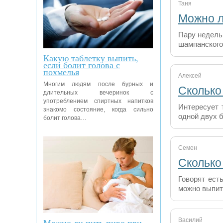
Таня
Можно л
Пару недель
шампанского
Какую таблетку выпить,
если болит голова с
похмелья
Алексей
Многим людям после бурных и
Сколько
длительных вечеринок с
употреблением спиртных напитков
Интересует 
знакомо состояние, когда сильно
одной двух б
болит голова…
Семен
Сколько
Говорят есть
можно выпит
Можно ли пить пиво при
Василий