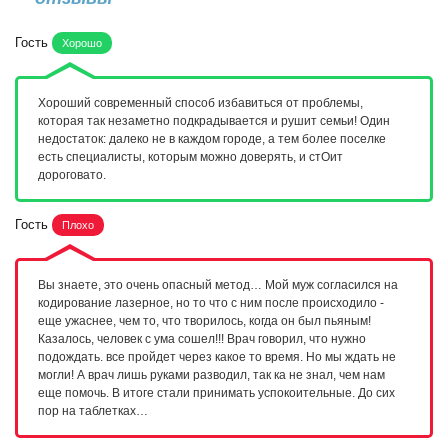
Гость
Хорошо
Хороший современный способ избавиться от проблемы,
которая так незаметно подкрадывается и рушит семьи! Один
недостаток: далеко не в каждом городе, а тем более поселке
есть специалисты, которым можно доверять, и стОит
дороговато.
Гость
Плохо
Вы знаете, это очень опасный метод… Мой муж согласился на
кодирование лазерное, но то что с ним после происходило -
еще ужаснее, чем то, что творилось, когда он был пьяным!
Казалось, человек с ума сошел!!! Врач говорил, что нужно
подождать. все пройдет через какое то время. Но мы ждать не
могли! А врач лишь руками разводил, так ка не знал, чем нам
еще помочь. В итоге стали принимать успокоительные. До сих
пор на таблетках…