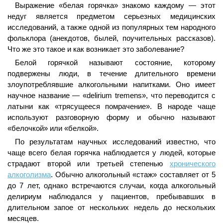
Выражение «белая горячка» знакомо каждому — этот
недуг является предметом серьезных медицинских
исследований, а также одной из популярных тем народного
фольклора (анекдотов, былей, поучительных рассказов).
Что же это такое и как возникает это заболевание?
Белой горячкой называют состояние, которому
подвержены люди, в течение длительного времени
злоупотреблявшие алкогольными напитками. Оно имеет
научное название — «delirium tremens», что переводится с
латыни как «трясущееся помрачение». В народе чаще
используют разговорную форму и обычно называют
«белочкой» или «белкой».
По результатам научных исследований известно, что
чаще всего белая горячка наблюдается у людей, которые
страдают второй или третьей степенью
хронического
алкоголизма
. Обычно алкогольный «стаж» составляет от 5
до 7 лет, однако встречаются случаи, когда алкогольный
делириум наблюдался у пациентов, пребывавших в
длительном запое от нескольких недель до нескольких
месяцев.