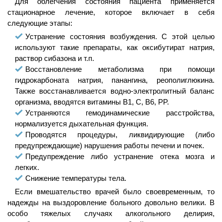
Для облегчения состояния пациента применяется
стационарное лечение, которое включает в себя
следующие этапы:
Устранение состояния возбуждения. С этой целью
используют такие препараты, как оксибутират натрия,
раствор сибазона и т.п.
Восстановление метаболизма при помощи
гидрокарбоната натрия, панангина, реополиглюкина.
Также восстанавливается водно-электролитный баланс
организма, вводятся витамины B1, C, B6, PP.
Устраняются гемодинамические расстройства,
нормализуется дыхательная функция.
Проводятся процедуры, ликвидирующие (либо
предупреждающие) нарушения работы печени и почек.
Предупреждение либо устранение отека мозга и
легких.
Снижение температуры тела.
Если вмешательство врачей было своевременным, то
надежды на выздоровление больного довольно велики. В
особо тяжелых случаях алкогольного делирия,