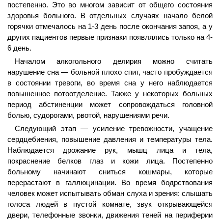
постепенно. Это во многом зависит от общего состояния
здоровья больного. В отдельных случаях начало белой
горячки отмечалось на 1-3 день после окончания запоя, а у
других пациентов первые признаки появлялись только на 4-
6 день.
Началом алкогольного делирия можно считать
нарушение сна — больной плохо спит, часто пробуждается
в состоянии тревоги, во время сна у него наблюдается
повышенное потоотделение. Также у некоторых больных
период абстиненции может сопровождаться головной
болью, судорогами, рвотой, нарушениями речи.
Следующий этап — усиление тревожности, учащение
сердцебиения, повышение давления и температуры тела.
Наблюдается дрожание рук, мышц лица и тела,
покраснение белков глаз и кожи лица. Постепенно
больному начинают сниться кошмары, которые
перерастают в галлюцинации. Во время бодрствования
человек может испытывать обман слуха и зрения: слышать
голоса людей в пустой комнате, звук открывающейся
двери, телефонные звонки, движения теней на периферии