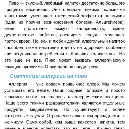
Пиво — вкусный, любимый напиток достаточно большого
процента населения. Оно обладает некими полезными
качествами: уменьшает токсический эффект от алюминия
(одна из причин возникновения болезни Альцгеймера);
имеет достаточно низкую калорийность; имеет
диуретические свойства; расширяет сосуды, улучшает
приток крови. Но, как и любой другой алкогольный напиток
способен также негативно влиять на здоровье, особенно
при регулярном потреблении в больших количествах. Но
это еще не все. Пиво может вызвать аллергическую
реакцию организма. О ней дальше пойдет речь.
Симптомы аллергии на пиво
Аллергия — уже совсем привычное слово. Мы можем
услышать его везде. Наши родные, близкие и просто
знакомые почти все склонны к аллергическим реакциям.
Чаще всего такими раздражителями являются отдельные
продукты, медикаменты. Но существуют и более
интересные случаи. Отравление алкоголем принадлежит к
их числу. Само собой, чем выше качество напитка, тем
меньше шансов испытать это на себе. Обычно такая