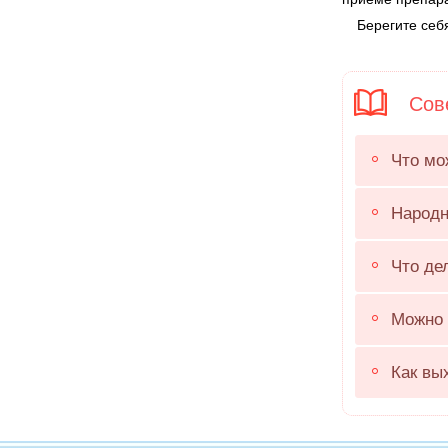
Берегите себя
Сове
Что мо
Народн
Что де
Можно 
Как вы