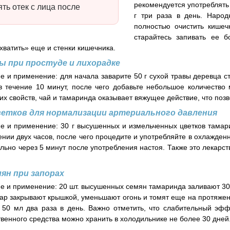
рекомендуется употреблять
ять отек с лица после
г три раза в день. Наро
и
полностью очистить кишеч
старайтесь запивать ее б
хватить» еще и стенки кишечника.
ры при простуде и лихорадке
е и применение: для начала заварите 50 г сухой травы деревца ст
в течение 10 минут, после чего добавьте небольшое количество
 свойств, чай и тамаринда оказывает вяжущее действие, что поз
етков для нормализации артериального давления
е и применение: 30 г высушенных и измельченных цветков тамари
ении двух часов, после чего процедите и употребляйте в охлажде
ально через 5 минут после употребления настоя. Также это лекар
ян при запорах
е и применение: 20 шт. высушенных семян тамаринда заливают 300
вар закрывают крышкой, уменьшают огонь и томят еще на протяжени
 50 мл два раза в день. Важно отметить, что слабительный эфф
твенного средства можно хранить в холодильнике не более 30 дней