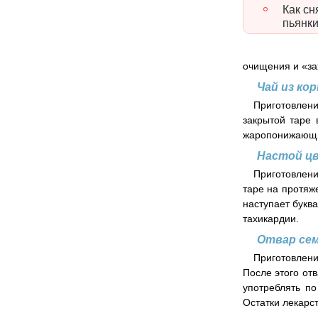
Как сн
пьянк
очищения и «за
Чай из ко
Приготовлени
закрытой таре 
жаропонижающих
Настой цв
Приготовлени
таре на протяж
наступает букв
тахикардии.
Отвар сем
Приготовлени
После этого от
употреблять по
Остатки лекарс