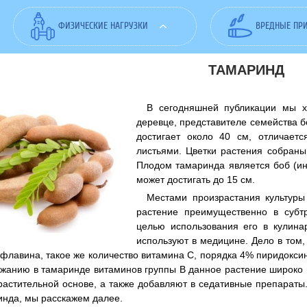
ФИЗИЧЕСКИЕ НАГРУЗКИ
ВРЕДНЫЕ ПР
ТАМАРИНД
В сегодняшней публикации мы х
деревце, представителе семейства б
достигает около 40 см, отличает
листьями. Цветки растения собраны
Плодом тамаринда является боб (ин
может достигать до 15 см.
Местами произрастания культуры
растение преимущественно в субт
целью использования его в кулина
используют в медицине. Дело в том,
флавина, такое же количество витамина С, порядка 4% пиридокси
жанию в тамаринде витаминов группы В данное растение широко
растительной основе, а также добавляют в седативные препараты. 
инда, мы расскажем далее.