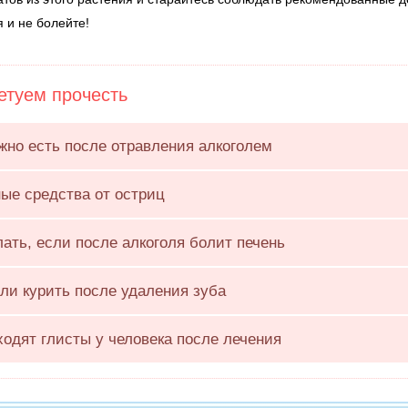
 и не болейте!
туем прочесть
жно есть после отравления алкоголем
ые средства от остриц
лать, если после алкоголя болит печень
ли курить после удаления зуба
ходят глисты у человека после лечения