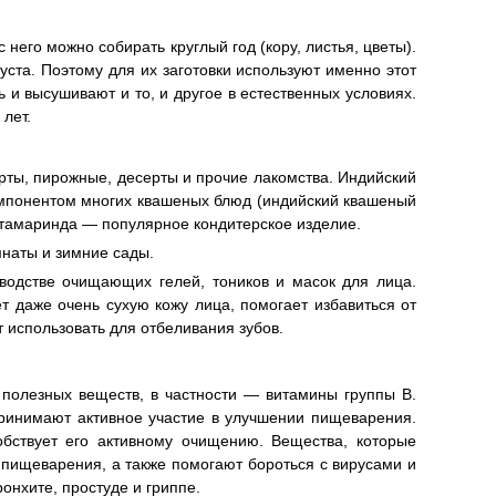
 него можно собирать круглый год (кору, листья, цветы).
уста. Поэтому для их заготовки используют именно этот
 и высушивают и то, и другое в естественных условиях.
лет.
рты, пирожные, десерты и прочие лакомства. Индийский
омпонентом многих квашеных блюд (индийский квашеный
ь тамаринда — популярное кондитерское изделие.
мнаты и зимние сады.
водстве очищающих гелей, тоников и масок для лица.
т даже очень сухую кожу лица, помогает избавиться от
использовать для отбеливания зубов.
 полезных веществ, в частности — витамины группы В.
принимают активное участие в улучшении пищеварения.
обствует его активному очищению. Вещества, которые
ищеварения, а также помогают бороться с вирусами и
онхите, простуде и гриппе.