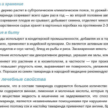
 и хранение
 дерево растет в субтропическом климатическом поясе, то урожай с
маринда созревают всего один раз в год — во второй половине авг
созревания плодов их срывают, добывают семена, отделяют мякоть
карственное сырье хранят в картонных коробках на протяжении 2-3 
ие в быту
ды используют в кондитерской промышленности, добавляя их в то
вило, применяют в индийской кулинарии. Он является активным к
родуктов и соус чатни), блюд из рыбы и риса. Засахаренная мякот
стение используют как декоративное деревцо, украшая им залы, ко
няют это растение и в косметологии, в частности — при произ
 повышает упругость кожи, выравнивает ее поверхность, увлажняе
. Порошок из семян тамаринда в народной медицине рекомендуют 
 лечебные свойства
нали, что в составе тамаринда содержится большое количество
ии содержатся винная, лимонная и молочные кислоты, которые 
м веществам жидкость в кишечнике не задерживается, что спос
амаринде, являются незаменимыми помощниками при нарушении п
енно поэтому сок и настойку тамаринда применяют при ангине, бр