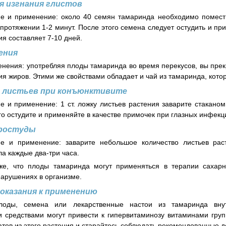
я изгнания глистов
е и применение: около 40 семян тамаринда необходимо помести
протяжении 1-2 минут. После этого семена следует остудить и пр
ия составляет 7-10 дней.
ения
нения: употребляя плоды тамаринда во время перекусов, вы прекр
ия жиров. Этими же свойствами обладает и чай из тамаринда, кот
з листьев при конъюнктивите
е и применение: 1 ст. ложку листьев растения заварите стаканом
го остудите и применяйте в качестве примочек при глазных инфекц
простуды
ие и применение: заварите небольшое количество листьев рас
ла каждые два-три часа.
же, что плоды тамаринда могут применяться в терапии сахар
арушениях в организме.
оказания к применению
оды, семена или лекарственные настои из тамаринда внут
 средствами могут привести к гипервитаминозу витаминами групп
тов из этого растения и старайтесь соблюдать рекомендованные д