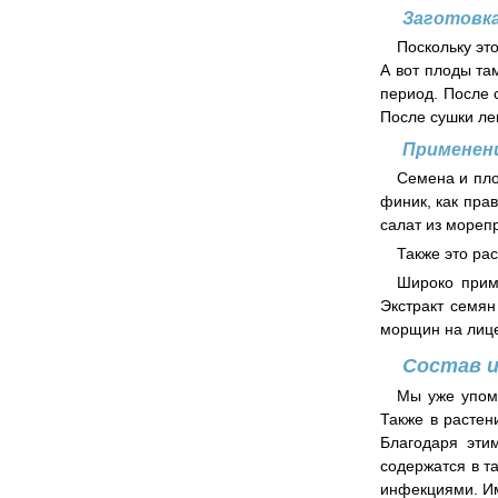
Заготовка
Поскольку это
А вот плоды та
период. После 
После сушки ле
Применен
Семена и пло
финик, как пра
салат из мореп
Также это ра
Широко приме
Экстракт семян
морщин на лице
Состав и
Мы уже упоми
Также в растен
Благодаря эти
содержатся в т
инфекциями. Им