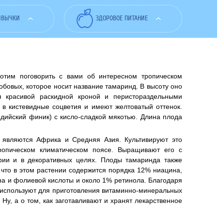
ИВЫЧКИ
ЗДОРОВОЕ ПИТАНИЕ
отим поговорить с вами об интересном тропическом
обовых, которое носит название тамаринд. В высоту оно
ся красивой раскидной кроной и перистораздельными
 в кистевидные соцветия и имеют желтоватый оттенок.
дийский финик) с кисло-сладкой мякотью. Длина плода
 являются Африка и Средняя Азия. Культивируют это
ропическом климатическом поясе. Выращивают его с
рии и в декоративных целях. Плоды тамаринда также
 что в этом растении содержится порядка 12% ниацина,
на и фолиевой кислоты и около 1% ретинола. Благодаря
 используют для приготовления витаминно-минеральных
Ну, а о том, как заготавливают и хранят лекарственное