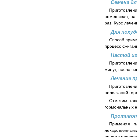
Семена дл
Приготовлени
помешивая, на 
раз. Курс лечен
Для похуд
Способ приме
процесс сжиган
Настой и
Приготовлени
минут, после че
Лечение 
Приготовлен
полосканий гор
Отметим так
гормональных н
Противоп
Применяя пл
лекарственными
приеме препара