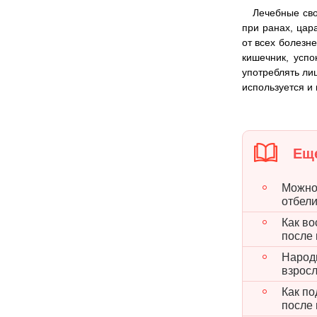
Лечебные сво
при ранах, цар
от всех болезн
кишечник, усп
употреблять ли
используется и 
Еще
Можно 
отбел
Как во
после
Народн
взрос
Как по
после