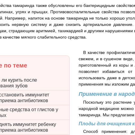
йства тамаринда также обусловлены его бактерицидным свойство
апинах, угрях и прыщах. Противовоспалительные свойства позвол
ей. Например, напиток на основе тамаринда не только хорошо утоля
окоить нервную систему и даже снизить артериальное давление
цам, страдающим аритмией, тахикардией и другими нарушениями в
в качестве мягкого слабительного средства.
В качестве профилактиче
свежем, и в сушеном виде, 
 по теме
приготовленный из коры и 
позволяет избавиться о
использовать даже в детск
ли курить после
применения мы изложим да
ивания зубов
Применение в наро
сстановить иммунитет
 приема антибиотиков
Поскольку это растение 
народной медицине можно 
ые средства от глистов у
тамаринда. Мы предлагаем 
лых
Плоды для очищения 
днять иммунитет ребенку
 приема антибиотиков
Способ применения: д