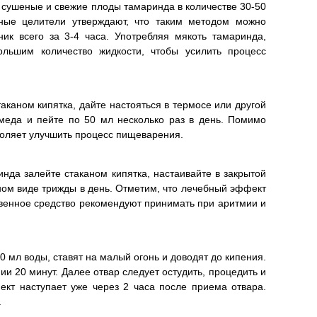
 сушеные и свежие плоды тамаринда в количестве 30-50
дные целители утверждают, что таким методом можно
ник всего за 3-4 часа. Употребляя мякоть тамаринда,
ольшим количество жидкости, чтобы усилить процесс
аканом кипятка, дайте настояться в термосе или другой
 меда и пейте по 50 мл несколько раз в день. Помимо
воляет улучшить процесс пищеварения.
нда залейте стаканом кипятка, настаивайте в закрытой
нном виде трижды в день. Отметим, что лечебный эффект
ственное средство рекомендуют принимать при аритмии и
 мл воды, ставят на малый огонь и доводят до кипения.
и 20 минут. Далее отвар следует остудить, процедить и
ект наступает уже через 2 часа после приема отвара.
.