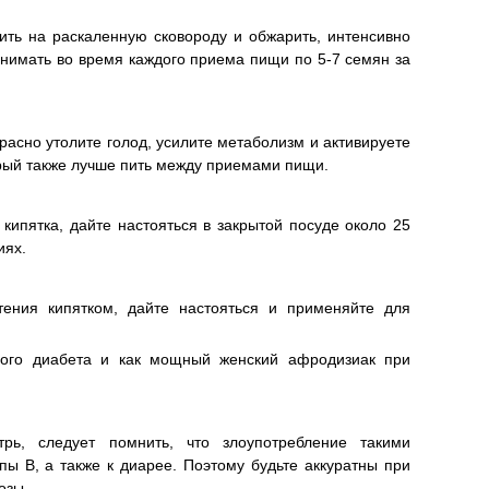
ть на раскаленную сковороду и обжарить, интенсивно
инимать во время каждого приема пищи по 5-7 семян за
асно утолите голод, усилите метаболизм и активируете
орый также лучше пить между приемами пищи.
 кипятка, дайте настояться в закрытой посуде около 25
иях.
тения кипятком, дайте настояться и применяйте для
ного диабета и как мощный женский афродизиак при
рь, следует помнить, что злоупотребление такими
ы В, а также к диарее. Поэтому будьте аккуратны при
озы.