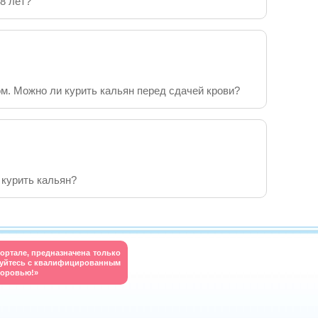
8 лет?
ом. Можно ли курить кальян перед сдачей крови?
 курить кальян?
ортале, предназначена только
руйтесь с квалифицированным
доровью!»