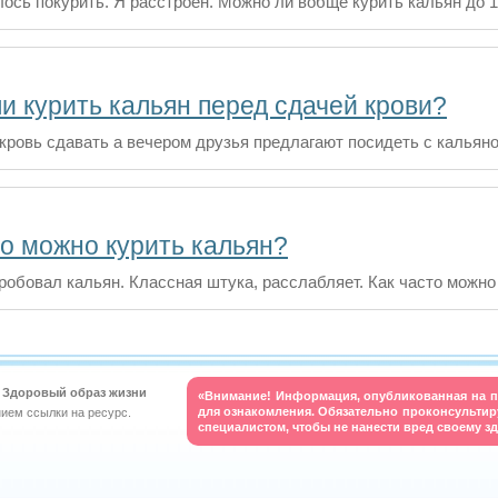
лось покурить. Я расстроен. Можно ли вобще курить кальян до 1
и курить кальян перед сдачей крови?
кровь сдавать а вечером друзья предлагают посидеть с кальян
то можно курить кальян?
робовал кальян. Классная штука, расслабляет. Как часто можно
t. Здоровый образ жизни
«Внимание! Информация, опубликованная на п
для ознакомления. Обязательно проконсульти
нием ссылки на ресурс.
специалистом, чтобы не нанести вред своему з