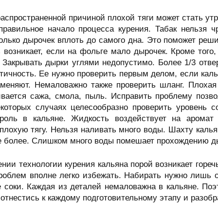
аспространенной причиной плохой тяги может стать ут
 правильное начало процесса курения. Табак нельзя 
олько дырочек вплоть до самого дна. Это поможет реши
 возникает, если на фольге мало дырочек. Кроме того
. Закрывать дырки углями недопустимо. Более 1/3 отв
тичность. Ее нужно проверить первым делом, если кал
аменяют. Немаловажно также проверить шланг. Плохая 
ивается сажа, смола, пыль. Исправить проблему позв
екоторых случаях целесообразно проверить уровень с
роль в кальяне. Жидкость воздействует на аромат
плохую тягу. Нельзя наливать много воды. Шахту калья
не более. Слишком много воды помешает прохождению д
нии технологии курения кальяна порой возникает горечь
проблем вполне легко избежать. Набирать нужно лишь
 соки. Каждая из деталей немаловажна в кальяне. Поэ
отнестись к каждому подготовительному этапу и разобр