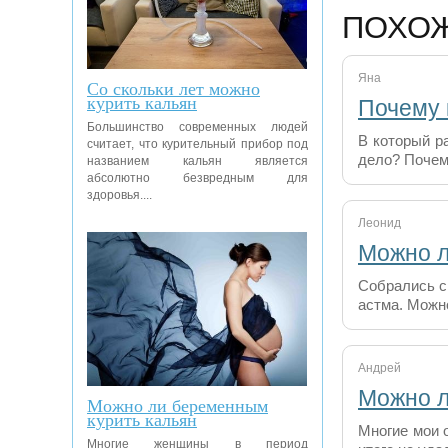
ПОХО
Яна
Со скольки лет можно
курить кальян
Почему 
Большинство современных людей
В который ра
считает, что курительный прибор под
дело? Почем
названием кальян является
абсолютно безвредным для
здоровья....
Леонид
Можно л
Собрались с 
астма. Можн
Андрей
Можно л
Можно ли беременным
курить кальян
Многие мои о
Многие женщины в период