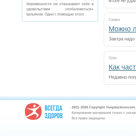
итоге не уда
беременности не отказывают себе в
удовольствии «побаловаться»
кальяном. Одни с помощью этого…
Семен
Можно л
Завтра надо 
Олег
Как час
Недавно поп
2021–
2026 Copyright Vsegdazdorov.ne
Копирование материалов только с указа
Все права защищены.