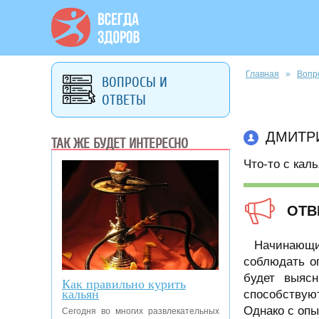
Вы здесь
Главная
»
Вопр
ВОПРОСЫ И
ОТВЕТЫ
ДМИТР
ТАК ЖЕ БУДЕТ ИНТЕРЕСНО
Что-то с кал
ОТВ
Начинающие
соблюдать о
будет выясн
Как правильно курить
кальян
способствую
Однако с опы
Сегодня во многих развлекательных