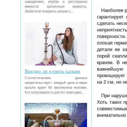
заведениях, клубах и ресторанах
имеются кальянные комнаты.
Наиболее р
Любители покурить кальян с…
гарантирует
сделать неск
неприятность
поверхности
плохая герме
детали ее з
порой скапл
краном. В н
важнейшую 
Вредно ли курить кальян
провоцирует 
Статистические данные
на 2 см, но 
свидетельствует: каждый день в мире
кальян курят 90 миллионов человек.
Его популярность растет ежегодно....
При наруше
Хоть таких 
совместимые
внимательно 