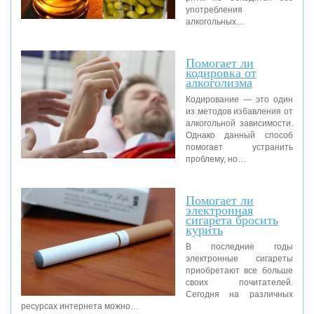
употребления
алкогольных…
Помогает ли
кодировка от
алкоголизма
Кодирование — это один
из методов избавления от
алкогольной зависимости.
Однако данный способ
помогает устранить
проблему, но…
Помогает ли
электронная
сигарета бросить
курить
В последние годы
электронные сигареты
приобретают все больше
своих почитателей.
Сегодня на различных
ресурсах интернета можно…