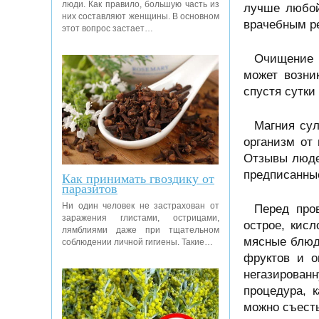
люди. Как правило, большую часть из
лучше любой
них составляют женщины. В основном
врачебным р
этот вопрос застает…
Очищение 
может возни
спустя сутки
Магния сул
организм от
Отзывы людей
предписанные
Как принимать гвоздику от
паразитов
Ни один человек не застрахован от
Перед про
заражения глистами, острицами,
острое, кис
лямблиями даже при тщательном
мясные блюда
соблюдении личной гигиены. Такие…
фруктов и о
негазирован
процедура, 
можно съесть