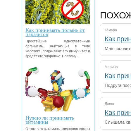
ПОХО
Как принимать полынь от
Тамара
паразитов
Как при
Простейшие одноклеточные
организмы, обитающие в теле
Мне посовет
человека, подрывают его иммунитет и
вредят его здоровью. Поэтому…
Марина
Как при
Подруга пос
Даша
Как при
Нужно ли принимать
витамины
Слышала хва
О том, что витамины жизненно важны