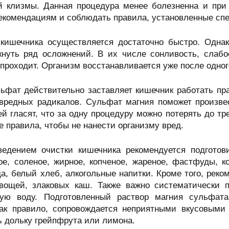
 клизмы. Данная процедура менее болезненна и при 
екомендациям и соблюдать правила, установленные сп
кишечника осуществляется достаточно быстро. Однак
кнуть ряд осложнений. В их числе сонливость, слабо
 проходит. Организм восстанавливается уже после одно
ьфат действительно заставляет кишечник работать пра
 вредных радикалов. Сульфат магния поможет произве
 гласят, что за одну процедуру можно потерять до тр
 правила, чтобы не нанести организму вред.
ведением очистки кишечника рекомендуется подготов
лое, соленое, жирное, копченое, жареное, фастфуды, 
, белый хлеб, алкогольные напитки. Кроме того, реко
вощей, злаковых каш. Также важно систематически п
ную воду. Подготовленный раствор магния сульфат
как правило, сопровождается неприятными вкусовым
 дольку грейпфрута или лимона.