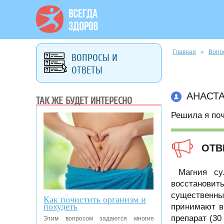
Вы здесь
Главная
»
Вопр
ВОПРОСЫ И
ОТВЕТЫ
АНАСТ
ТАК ЖЕ БУДЕТ ИНТЕРЕСНО
Решила я поч
ОТВ
Магния су
восстановит
существенны
Как почистить организм и
похудеть
принимают в
препарат (30
Этим вопросом задаются многие