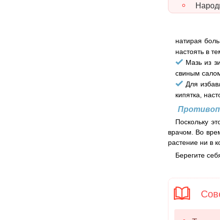
Народн
натирая боль
настоять в т
Мазь из з
свиным салом
Для избав
кипятка, наст
Противоп
Поскольку эт
врачом. Во вре
растение ни в к
Берегите себя
Сове