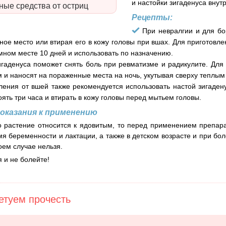
и настойки зигаденуса внутр
ые средства от остриц
Рецепты:
При невралгии и для бо
ное место или втирая его в кожу головы при вшах. Для приготовле
емном месте 10 дней и использовать по назначению.
игаденуса поможет снять боль при ревматизме и радикулите. Для
 и наносят на пораженные места на ночь, укутывая сверху теплы
ления от вшей также рекомендуется использовать настой зигадену
оять три часа и втирать в кожу головы перед мытьем головы.
оказания к применению
о растение относится к ядовитым, то перед применением препара
мя беременности и лактации, а также в детском возрасте и при бол
оем случае нельзя.
 и не болейте!
туем прочесть