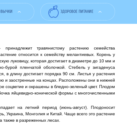
ИВЫЧКИ
ЗДОРОВОЕ ПИТАНИЕ
» принадлежит травянистому растению семейства
растение относится к семейству мелантиевых. Корень у
кую луковицу, которая достигает в диаметре до 10 мм и
о-бурой пленчатой оболочкой. Стебель у зигаденуса
я, в длину достигает порядка 90 см. Листья у растения
ю и заостренные на концах. Расположены они в нижней
лое соцветие и окрашены в бледно-зеленый цвет. Плодом
обочка яйцевидно-конической формы с многочисленными
падает на летний период (июнь-август). Плодоносит
ь, Украина, Монголия и Китай. Чаще всего это растение
 а также в разреженных лесах.