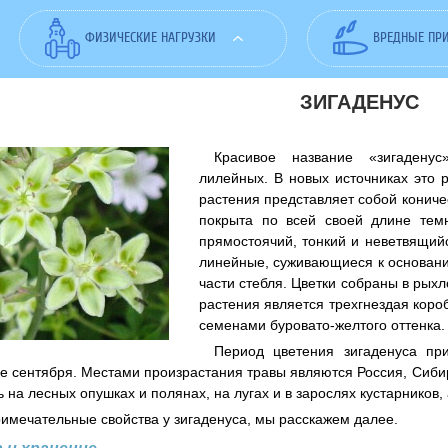
ФИЗИЧЕСКИЕ НАГРУЗКИ
ВРЕДНЫЕ ПР
ЗИГАДЕНУС
Красивое название «зигаденус
лилейных. В новых источниках это 
растения представляет собой коничес
покрыта по всей своей длине темн
прямостоячий, тонкий и неветвящийс
линейные, суживающиеся к основани
части стебля. Цветки собраны в рых
растения является трехгнездая кор
семенами буровато-желтого оттенка.
Период цветения зигаденуса при
це сентября. Местами произрастания травы являются Россия, Сибир
 на лесных опушках и полянах, на лугах и в зарослях кустарников,
примечательные свойства у зигаденуса, мы расскажем далее.