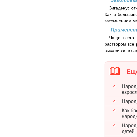
Заготовка
Зигаденус от
Как и большинс
затемненном ме
Применен
Чаще всего 
раствором все 
высаживая в сад
Еще
Народн
взрос
Народ
Как бр
народ
Народн
детей