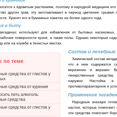
 и хранение
носится к ядовитым растениям, поэтому в народной медицине его
тво других трав, эту заготавливают в период цветения, срывая 
сте. Хранят его в бумажных пакетах не более одного года.
ие в быту
зигаденус используют для избавления от бытовых насекомых, 
рабочие поверхности кухни, а также полы. Однако некоторые садо
у или на клумбе в тенистых местах.
Состав и лечебные
Химический состав зигаде
 по теме
что в нем содержатся с
веразинин и веразин. В
ые средства от глистов у
лекарственные средства,
лых
наружно. Настойка и
противопаразитарное и усп
ные средства от курения
Применение зигаден
осить пить алкоголь:
ные средства
Народные знахари готов
ые средства от глистов у
настои, которые помогают 
эти средства помогают бор