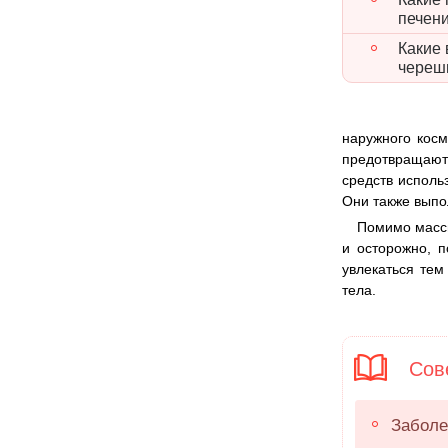
печен
Какие
череш
наружного косм
предотвращают 
средств исполь
Они также выпо
Помимо массы
и осторожно, п
увлекаться те
тела.
Сове
Заболе