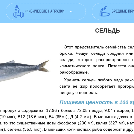
ФИЗИЧЕСКИЕ НАГРУЗКИ
ВРЕДНЫЕ ПР
СЕЛЬДЬ
Этот представитель семейства се
брюха. Чешуя сельди средняя или
сельди, которые распространены 
климатического пояса. Питается о
ракообразные.
Хранить сельдь любого вида реко
света ее жир приобретает прогор
пищевую ценность.
Пищевая ценность в 100 
 продукта содержится 17.96 г белков, 72.05 г воды, 9.04 г жиров, 
 (10 мкг), В12 (13.6 мкг), В4 (65мг), Д (4,2 мкг). В меньших дозах 
 то это существенные дозы фосфора (236 мг), калия (327 мг), натр
мкг), селена (36.5 мкг). В меньших количествах рыба содержит и д