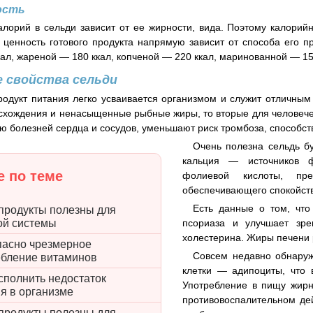
ость
алорий в сельди зависит от ее жирности, вида. Поэтому калорий
 ценность готового продукта напрямую зависит от способа его п
кал, жареной — 180 ккал, копченой — 220 ккал, маринованной — 15
 свойства сельди
родукт питания легко усваивается организмом и служит отличны
схождения и ненасыщенные рыбные жиры, то вторые для человечес
 болезней сердца и сосудов, уменьшают риск тромбоза, способств
Очень полезна сельдь б
кальция — источников 
 по теме
фолиевой кислоты, пре
обеспечивающего спокойст
Есть данные о том, чт
продукты полезны для
псориаза и улучшает зр
ой системы
холестерина. Жиры печени 
пасно чрезмерное
Совсем недавно обнару
ебление витаминов
клетки — адипоциты, что 
сполнить недостаток
Употребление в пищу жирн
я в организме
противовоспалительном де
продукты полезны для