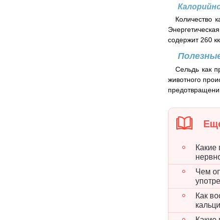
Калорийн
Количество к
Энергетическая
содержит 260 к
Полезные
Сельдь как п
животного прои
предотвращению
Еще
Какие 
нервн
Чем о
употр
Как во
кальци
Какие 