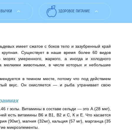
ИВЫЧКИ
ЗДОРОВОЕ ПИТАНИЕ
льдевых имеет сжатое с боков тело и зазубренный край
 крупная. Существует в наше время более 60 видов
в морях умеренного, жаркого, а иногда и холодного
на мелкими животными, в числе которых и небольшие
мендуется в темном месте, потому что под действием
клый вкус. Он окисляется — и рыба утрачивает свою
граммах
1.46 г золы. Витамины в составе сельди — это А (28 мкг),
в ней есть витамины В6 и В1, В2 и С, К и Е. Что касается
ия (90мг), магния (32мг), кальция (57 мг), марганца (35
ругие микроэлементы.