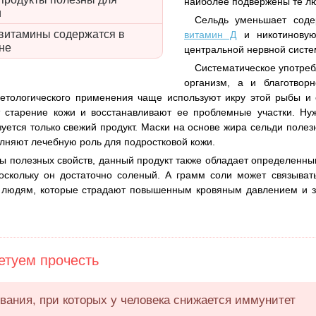
наиболее подвержены те лю
и
Сельдь уменьшает соде
 витамины содержатся в
витамин Д
и никотиновую 
не
центральной нервной систе
Систематическое употреб
организм, а и благотвор
етологического применения чаще используют икру этой рыбы и 
старение кожи и восстанавливают ее проблемные участки. Нужн
зуется только свежий продукт. Маски на основе жира сельди полез
лняют лечебную роль для подростковой кожи.
 полезных свойств, данный продукт также обладает определенным
оскольку он достаточно соленый. А грамм соли может связыват
м людям, которые страдают повышенным кровяным давлением и з
туем прочесть
вания, при которых у человека снижается иммунитет