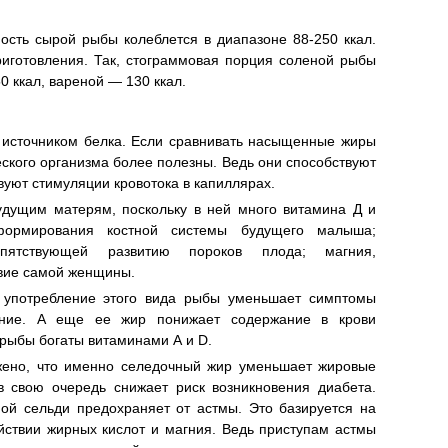
ность сырой рыбы колеблется в диапазоне 88-250 ккал.
риготовления. Так, стограммовая порция соленой рыбы
0 ккал, вареной — 130 ккал.
м источником белка. Если сравнивать насыщенные жиры
кого организма более полезны. Ведь они способствуют
уют стимуляции кровотока в капиллярах.
удущим матерям, поскольку в ней много витамина Д и
формирования костной системы будущего малыша;
пятствующей развитию пороков плода; магния,
вие самой женщины.
о употребление этого вида рыбы уменьшает симптомы
ение. А еще ее жир понижает содержание в крови
рыбы богаты витаминами А и D.
жено, что именно селедочный жир уменьшает жировые
в свою очередь снижает риск возникновения диабета.
ой сельди предохраняет от астмы. Это базируется на
йствии жирных кислот и магния. Ведь приступам астмы