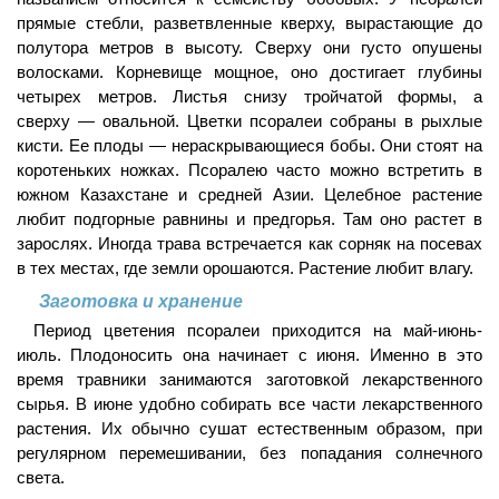
прямые стебли, разветвленные кверху, вырастающие до
полутора метров в высоту. Сверху они густо опушены
волосками. Корневище мощное, оно достигает глубины
четырех метров. Листья снизу тройчатой формы, а
сверху — овальной. Цветки псоралеи собраны в рыхлые
кисти. Ее плоды — нераскрывающиеся бобы. Они стоят на
коротеньких ножках. Псоралею часто можно встретить в
южном Казахстане и средней Азии. Целебное растение
любит подгорные равнины и предгорья. Там оно растет в
зарослях. Иногда трава встречается как сорняк на посевах
в тех местах, где земли орошаются. Растение любит влагу.
Заготовка и хранение
Период цветения псоралеи приходится на май-июнь-
июль. Плодоносить она начинает с июня. Именно в это
время травники занимаются заготовкой лекарственного
сырья. В июне удобно собирать все части лекарственного
растения. Их обычно сушат естественным образом, при
регулярном перемешивании, без попадания солнечного
света.