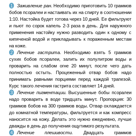
Заживление ран
. Необходимо приготовить 10 граммов
бобов псоралеи и настаивать их на спирту в соотношении
1:10. Настойка будет готова через 10 дней. Ее фильтруют
и пьют по сорок капель 2-3 раза в день. Для наружного
применения настойку нужно разводить один к одному с
кипяченой водой и прикладывать к пораженным местам
на коже.
Лечение гастрита.
Необходимо взять 5 граммов
сухих бобов псоралеи, залить их полулитром воды и
проварить на слабом огне 20 минут, после чего дать
полностью остыть. Процеженный отвар бобов надо
принимать равными порциями перед каждой трапезой.
Курс такого лечения гастрита составляет 14 дней.
Лечение пигментации.
Высушенные бобы псоралеи
надо проварить в воде тридцать минут. Пропорция: 30
граммов бобов на 300 граммов воды. Отвар охлаждается
до комнатной температуры, фильтруется и как компресс
наносится на кожу. Делать это нужно ежедневно, лучше
дважды в день до получения ощутимого результата.
Лечение плешивости.
Двадцать граммов