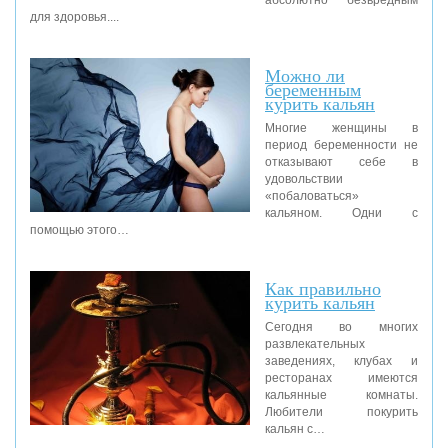
для здоровья....
Можно ли
беременным
курить кальян
Многие женщины в
период беременности не
отказывают себе в
удовольствии
«побаловаться»
кальяном. Одни с
помощью этого…
Как правильно
курить кальян
Сегодня во многих
развлекательных
заведениях, клубах и
ресторанах имеются
кальянные комнаты.
Любители покурить
кальян с…