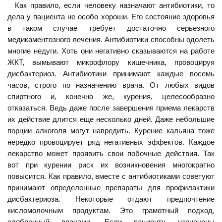
Как правило, если человеку назначают антибиотики, то
дела у пациента не особо хороши. Его состояние здоровья
в таком случае требует достаточно серьезного
медикаментозного лечения. Антибиотики способны одолеть
многие недуги. Хоть они негативно сказываются на работе
ЖКТ, вымывают микрофлору кишечника, провоцируя
дисбактериоз. Антибиотики принимают каждые восемь
часов, строго по назначению врача. От любых видов
спиртного и, конечно же, курения, целесообразно
отказаться. Ведь даже после завершения приема лекарств
их действие длится еще несколько дней. Даже небольшие
порции алкоголя могут навредить. Курение кальяна тоже
нередко провоцирует ряд негативных эффектов. Каждое
лекарство может проявить свои побочные действия. Так
вот при курении риск их возникновения многократно
повысится. Как правило, вместе с антибиотиками советуют
принимают определенные препараты для профилактики
дисбактериоза. Некоторые отдают предпочтение
кисломолочным продуктам. Это грамотный подход,
одобренный врачами. Если пациенту назначены