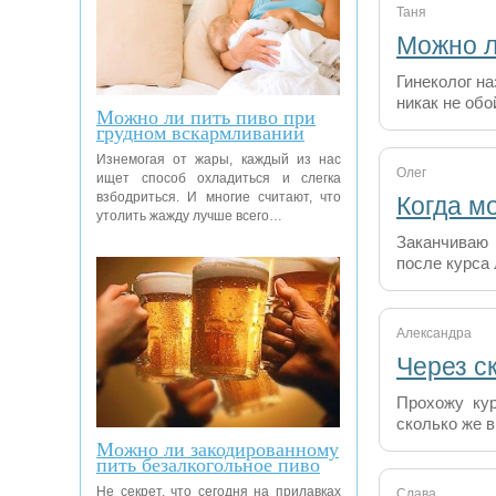
Таня
Можно л
Гинеколог на
никак не об
Можно ли пить пиво при
грудном вскармливании
Изнемогая от жары, каждый из нас
Олег
ищет способ охладиться и слегка
взбодриться. И многие считают, что
Когда м
утолить жажду лучше всего…
Заканчиваю 
после курса
Александра
Через с
Прохожу кур
сколько же 
Можно ли закодированному
пить безалкогольное пиво
Не секрет, что сегодня на прилавках
Слава