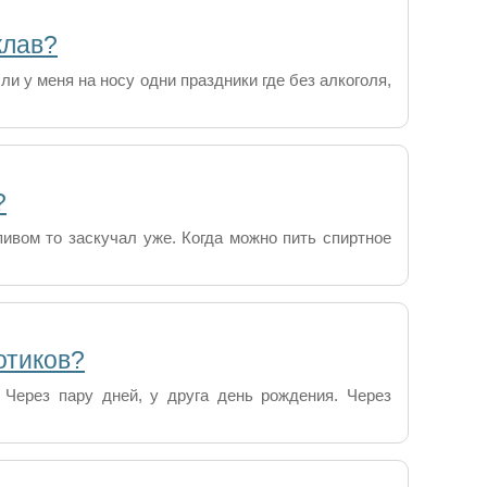
клав?
ли у меня на носу одни праздники где без алкоголя,
?
ивом то заскучал уже. Когда можно пить спиртное
отиков?
 Через пару дней, у друга день рождения. Через