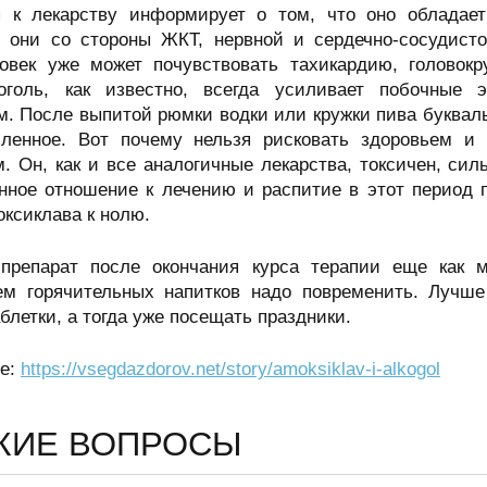
я к лекарству информирует о том, что оно обладае
 они со стороны ЖКТ, нервной и сердечно-сосудист
ловек уже может почувствовать тахикардию, головокр
коголь, как известно, всегда усиливает побочные
. После выпитой рюмки водки или кружки пива букваль
ленное. Вот почему нельзя рисковать здоровьем и 
. Он, как и все аналогичные лекарства, токсичен, сил
нное отношение к лечению и распитие в этот период п
ксиклава к нолю.
 препарат после окончания курса терапии еще как 
ем горячительных напитков надо повременить. Лучше
блетки, а тогда уже посещать праздники.
ме:
https://vsegdazdorov.net/story/amoksiklav-i-alkogol
ЖИЕ ВОПРОСЫ