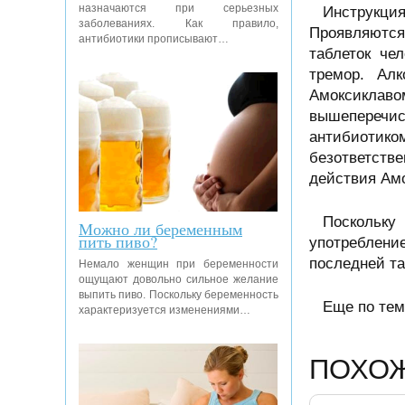
назначаются при серьезных
Инструкци
заболеваниях. Как правило,
Проявляются
антибиотики прописывают…
таблеток че
тремор. Ал
Амоксиклавом
вышеперечис
антибиотиком
безответстве
действия Амо
Поскольку
Можно ли беременным
пить пиво?
употреблени
последней та
Немало женщин при беременности
ощущают довольно сильное желание
выпить пиво. Поскольку беременность
Еще по те
характеризуется изменениями…
ПОХО