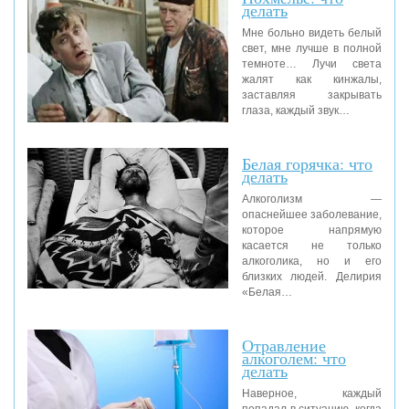
делать
Мне больно видеть белый
свет, мне лучше в полной
темноте… Лучи света
жалят как кинжалы,
заставляя закрывать
глаза, каждый звук…
Белая горячка: что
делать
Алкоголизм —
опаснейшее заболевание,
которое напрямую
касается не только
алкоголика, но и его
близких людей. Делирия
«Белая…
Отравление
алкоголем: что
делать
Наверное, каждый