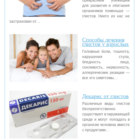
прекрасным убежищем
для развития и обитания
организмов поменьше —
глистов. Никто из нас не
застрахован от…
Способы лечения
глистов у взрослых
Головные боли, тошнота,
нарушения стула,
бледность лица,
сонливость, нервозность,
аллергические реакции —
все это симптомы…
Декарис от глистов
Различные виды глистов
беспрепятственно
существуют в окружающей
среде и могут попадать в
организм человека вместе
с продуктами…