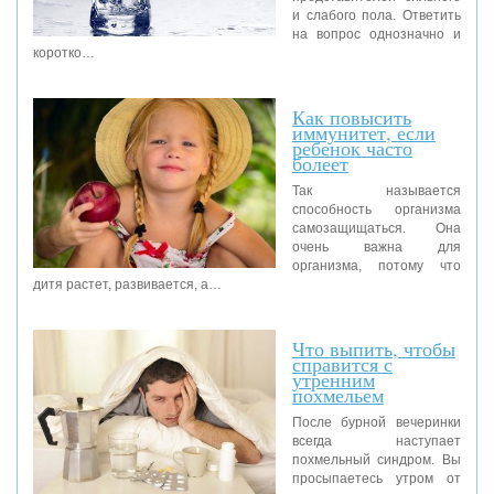
и слабого пола. Ответить
на вопрос однозначно и
коротко…
Как повысить
иммунитет, если
ребенок часто
болеет
Так называется
способность организма
самозащищаться. Она
очень важна для
организма, потому что
дитя растет, развивается, а…
Что выпить, чтобы
справится с
утренним
похмельем
После бурной вечеринки
всегда наступает
похмельный синдром. Вы
просыпаетесь утром от