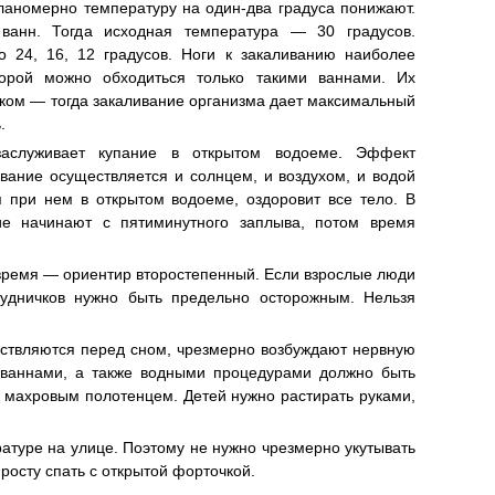
ланомерно температуру на один-два градуса понижают.
ванн. Тогда исходная температура — 30 градусов.
 24, 16, 12 градусов. Ноги к закаливанию наиболее
порой можно обходиться только такими ваннами. Их
ком — тогда закаливание организма дает максимальный
.
заслуживает купание в открытом водоеме. Эффект
ливание осуществляется и солнцем, и воздухом, и водой
я при нем в открытом водоеме, оздоровит все тело. В
ие начинают с пятиминутного заплыва, потом время
время — ориентир второстепенный. Если взрослые люди
рудничков нужно быть предельно осторожным. Нельзя
ествляются перед сном, чрезмерно возбуждают нервную
 ваннами, а также водными процедурами должно быть
ь махровым полотенцем. Детей нужно растирать руками,
атуре на улице. Поэтому не нужно чрезмерно укутывать
росту спать с открытой форточкой.