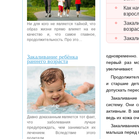
Как на
взрос
Закал
Ни для кого не является тайной, что
возра
образ жизни прямо влияет на ее
качество и, что самое главное,
Закал
продолжительность. Про это…
Закаливание ребёнка
одновременно. 
раннего возраста
первый раз мо
увеличивают.
Продолжитель
и старшие дет
допускать пер
Закаливание 
систему. Они 
активным. В за
Давно доказанным является тот факт,
ведь их кожа оч
что заболевания лучше
Закаливанием
предупреждать, чем заниматься их
малыша перед п
лечением. Вследствие этого
родители…