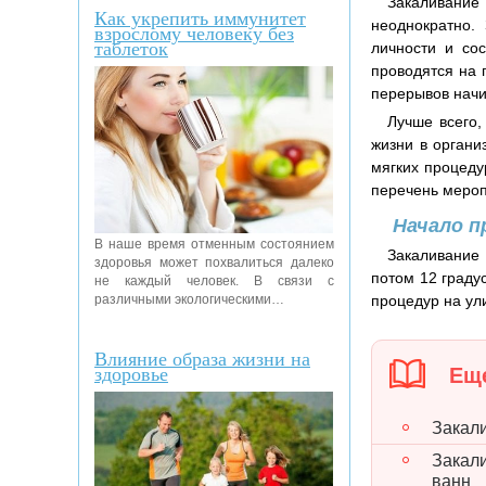
Закаливание
Как укрепить иммунитет
неоднократно.
взрослому человеку без
таблеток
личности и со
проводятся на 
перерывов начи
Лучше всего,
жизни в органи
мягких процеду
перечень мероп
Начало п
В наше время отменным состоянием
Закаливание 
здоровья может похвалиться далеко
потом 12 граду
не каждый человек. В связи с
различными экологическими…
процедур на ул
Влияние образа жизни на
здоровье
Еще
Закал
Закал
ванн