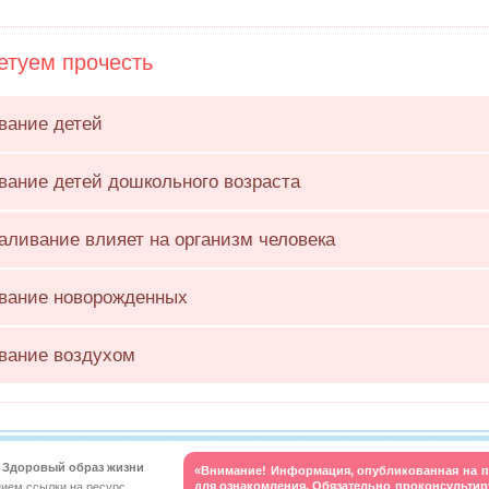
туем прочесть
вание детей
вание детей дошкольного возраста
каливание влияет на организм человека
вание новорожденных
вание воздухом
t. Здоровый образ жизни
«Внимание! Информация, опубликованная на п
для ознакомления. Обязательно проконсульти
нием ссылки на ресурс.