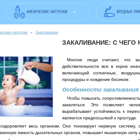
ФИЗИЧЕСКИЕ НАГРУЗКИ
ВРЕДНЫЕ ПР
ческие нагрузки
»
Закаливание
ЗАКАЛИВАНИЕ: С ЧЕГО 
Многие люди считают, что з
действительности все в корне ина
включающий солнечные, воздушн
процедуры и хождение босиком.
Особенности закаливания
Чтобы повысить сопротивляемость
закаляться. Это позволяет чело
вырабатывает устойчивость к перео
являются предпосылкой к простуде.
оздоровляет весь организм. Оно тонизирует нервную систему, 
зненную емкость дыхательных органов, повышает мышечную силу 