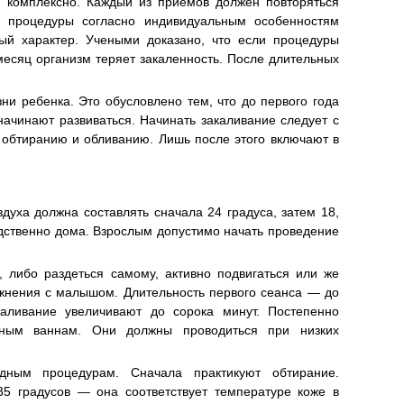
 комплексно. Каждый из приемов должен повторяться
ть процедуры согласно индивидуальным особенностям
ный характер. Учеными доказано, что если процедуры
месяц организм теряет закаленность. После длительных
ни ребенка. Это обусловлено тем, что до первого года
ачинают развиваться. Начинать закаливание следует с
к обтиранию и обливанию. Лишь после этого включают в
духа должна составлять сначала 24 градуса, затем 18,
дственно дома. Взрослым допустимо начать проведение
, либо раздеться самому, активно подвигаться или же
жнения с малышом. Длительность первого сеанса — до
аливание увеличивают до сорока минут. Постепенно
ным ваннам. Они должны проводиться при низких
дным процедурам. Сначала практикуют обтирание.
5 градусов — она соответствует температуре коже в