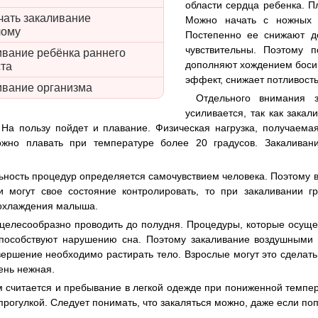
области сердца ребенка. П
чать закаливание
Можно начать с ножных 
лому
Постепенно ее снижают до
чувствительны. Поэтому 
ивание ребёнка раннего
дополняют хождением боси
ста
эффект, снижает потливость
ивание организма
Отдельного внимания 
усиливается, так как зака
На пользу пойдет и плавание. Физическая нагрузка, получаема
жно плавать при температуре более 20 градусов. Закаливан
ность процедур определяется самочувствием человека. Поэтому 
и могут свое состояние контролировать, то при закаливании г
еохлаждения малыша.
целесообразно проводить до полудня. Процедуры, которые осущ
способствуют нарушению сна. Поэтому закаливание воздушными
вершение необходимо растирать тело. Взрослые могут это сделат
ень нежная.
 считается и пребывание в легкой одежде при пониженной темпер
рогулкой. Следует понимать, что закаляться можно, даже если поп