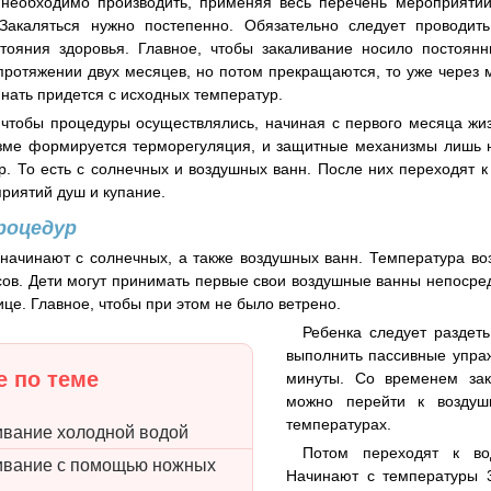
 необходимо производить, применяя весь перечень мероприятий
 Закаляться нужно постепенно. Обязательно следует проводи
стояния здоровья. Главное, чтобы закаливание носило постоян
протяжении двух месяцев, но потом прекращаются, то уже через 
нать придется с исходных температур.
 чтобы процедуры осуществлялись, начиная с первого месяца жиз
зме формируется терморегуляция, и защитные механизмы лишь н
р. То есть с солнечных и воздушных ванн. После них переходят 
риятий душ и купание.
роцедур
начинают с солнечных, а также воздушных ванн. Температура воз
сов. Дети могут принимать первые свои воздушные ванны непосре
ице. Главное, чтобы при этом не было ветрено.
Ребенка следует раздеть
выполнить пассивные упра
 по теме
минуты. Со временем зак
можно перейти к воздуш
температурах.
ивание холодной водой
Потом переходят к во
ивание с помощью ножных
Начинают с температуры 3