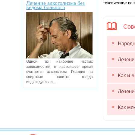
Лечение алкоголизма без
токсические ве
ведома больного
Сове
Народн
Лечени
Одной из наиболее частых
зависимостей в настоящее время
считается алкоголизм. Реакция на
Как и 
спиртные напитки всегда
индивидуальна…
Лечени
Как мо