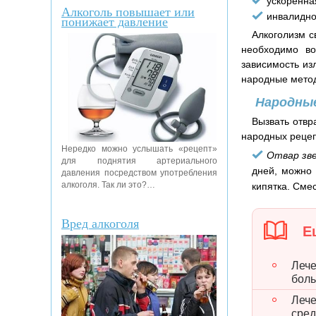
ускоренна
Алкоголь повышает или
инвалидно
понижает давление
Алкоголизм с
необходимо во
зависимость из
народные метод
Народны
Вызвать отвр
народных рецеп
Нередко можно услышать «рецепт»
Отвар зве
для поднятия артериального
дней, можно 
давления посредством употребления
алкоголя. Так ли это?…
кипятка. Сме
Вред алкоголя
Ещ
Лече
боль
Лече
сре