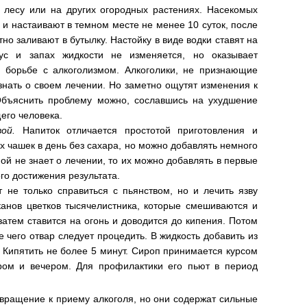
 лесу или на других огородных растениях. Насекомых
й и настаивают в темном месте не менее 10 суток, после
но заливают в бутылку. Настойку в виде водки ставят на
кус и запах жидкости не изменяется, но оказывает
 борьбе с алкоголизмом. Алкоголики, не признающие
узнать о своем лечении. Но заметно ощутят изменения к
Объяснить проблему можно, сославшись на ухудшение
его человека.
вой.
Напиток отличается простотой приготовления и
-х чашек в день без сахара, но можно добавлять немного
ой не знает о лечении, то их можно добавлять в первые
го достижения результата.
 не только справиться с пьянством, но и лечить язву
аканов цветков тысячелистника, которые смешиваются и
затем ставится на огонь и доводится до кипения. Потом
е чего отвар следует процедить. В жидкость добавить из
ь. Кипятить не более 5 минут. Сироп принимается курсом
ром и вечером. Для профилактики его пьют в период
твращение к приему алкоголя, но они содержат сильные