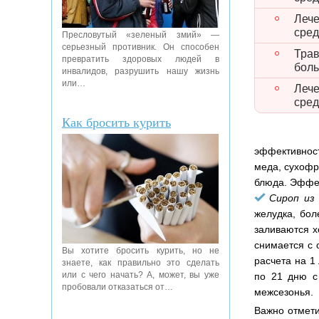
Лече
сред
Пресловутый «зеленый змий» —
серьезный противник. Он способен
Трав
превратить здоровых людей в
боль
инвалидов, разрушить нашу жизнь
или…
Леч
сре
Как бросить курить
эффективност
меда, сухофр
блюда. Эффек
Сироп из
желудка, бол
заливаются х
снимается с 
Вы хотите бросить курить, но не
расчета на 1 
знаете, как правильно это сделать
или с чего начать? А, может, вы уже
по 21 дню с
пробовали отказаться от…
межсезонья.
Важно отмети