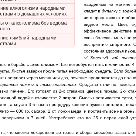
найденные на малине, в
ние алкоголизма народными
кладут в бутылку с водко
ствами в домашних условиях
чего процеживают и обрат
ы от алкоголизма без ведома
видное место. Цвет, в
ного
эффективное действие в
свою болезнь, могут не 
ение лямблий народными
дствами
восприятию спиртного. 
состояния здоровья пьющ
Зеленый чай листо
ью в борьбе с алкоголизмом. Его потребуется пить в количестве 4
укты. Листья заварки после питья необходимо съедать. Если больн
т наступает через месяц или два, лечение продолжается до полно
 цветков пижмы и тысячелистника.
Средство отлично помогает
езни печени. Его готовят из 2-х стаканов цветков пижмы, 2-х ст
олодной водой в количестве 2 литров. Смесь настаивается сутки, 
огня, а спустя 3-5 часов процедуру кипения нужно повторить, посл
литр — 600 гр. сахара, 2 ст. ложки меда, и поставить все на огон
 перерывом в 7 дней. Употребляют его по 25 г перед едой ут
ть, что многие лекарственные травы и сборы способны вызвать о