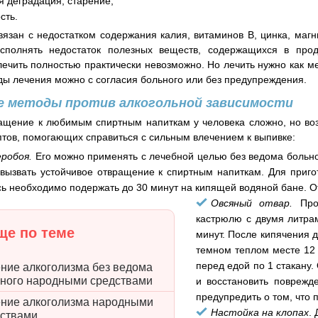
я деградация, старение;
сть.
вязан с недостатком содержания калия, витаминов В, цинка, маг
сполнять недостаток полезных веществ, содержащихся в прод
лечить полностью практически невозможно. Но лечить нужно как 
ы лечения можно с согласия больного или без предупреждения.
е методы против алкогольной зависимости
ащение к любимым спиртным напиткам у человека сложно, но во
тов, помогающих справиться с сильным влечением к выпивке:
робоя.
Его можно применять с лечебной целью без ведома больног
вызвать устойчивое отвращение к спиртным напиткам. Для пригот
сь необходимо подержать до 30 минут на кипящей водяной бане. О
Овсяный отвар.
Про
кастрюлю с двумя литра
е по теме
минут. После кипячения 
темном теплом месте 12 
перед едой по 1 стакану.
ние алкоголизма без ведома
ного народными средствами
и восстановить поврежд
предупредить о том, что 
ние алкоголизма народными
Настойка на клопах
.
дствами