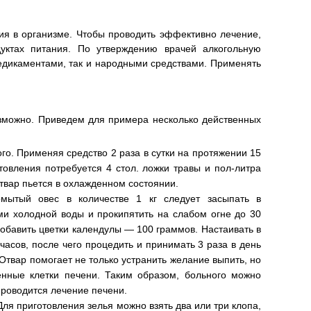
ния в организме. Чтобы проводить эффективно лечение,
уктах питания. По утверждению врачей алкогольную
медикаментами, так и народными средствами. Применять
зможно. Приведем для примера несколько действенных
о. Применяя средство 2 раза в сутки на протяжении 15
овления потребуется 4 стол. ложки травы и пол-литра
твар пьется в охлажденном состоянии.
мытый овес в количестве 1 кг следует засыпать в
ми холодной воды и прокипятить на слабом огне до 30
добавить цветки календулы — 100 граммов. Настаивать в
часов, после чего процедить и принимать 3 раза в день
 Отвар помогает не только устранить желание выпить, но
енные клетки печени. Таким образом, больного можно
проводится лечение печени.
 Для приготовления зелья можно взять два или три клопа,