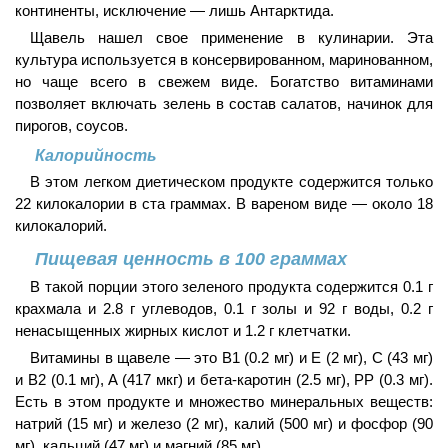
континенты, исключение — лишь Антарктида.
Щавель нашел свое применение в кулинарии. Эта
культура используется в консервированном, маринованном,
но чаще всего в свежем виде. Богатство витаминами
позволяет включать зелень в состав салатов, начинок для
пирогов, соусов.
Калорийность
В этом легком диетическом продукте содержится только
22 килокалории в ста граммах. В вареном виде — около 18
килокалорий.
Пищевая ценность в 100 граммах
В такой порции этого зеленого продукта содержится 0.1 г
крахмала и 2.8 г углеводов, 0.1 г золы и 92 г воды, 0.2 г
ненасыщенных жирных кислот и 1.2 г клетчатки.
Витамины в щавеле — это В1 (0.2 мг) и E (2 мг), C (43 мг)
и B2 (0.1 мг), A (417 мкг) и бета-каротин (2.5 мг), PP (0.3 мг).
Есть в этом продукте и множество минеральных веществ:
натрий (15 мг) и железо (2 мг), калий (500 мг) и фосфор (90
мг), кальций (47 мг) и магний (85 мг).