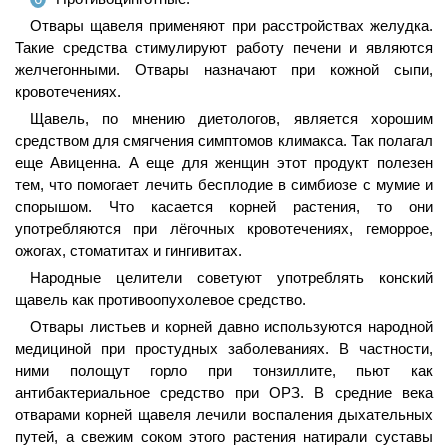
Отвары щавеля применяют при расстройствах желудка.
Такие средства стимулируют работу печени и являются
желчегонными. Отвары назначают при кожной сыпи,
кровотечениях.
Щавель, по мнению диетологов, является хорошим
средством для смягчения симптомов климакса. Так полагал
еще Авиценна. А еще для женщин этот продукт полезен
тем, что помогает лечить бесплодие в симбиозе с мумие и
спорышом. Что касается корней растения, то они
употребляются при лёгочных кровотечениях, геморрое,
ожогах, стоматитах и гингивитах.
Народные целители советуют употреблять конский
щавель как противоопухолевое средство.
Отвары листьев и корней давно используются народной
медициной при простудных заболеваниях. В частности,
ними полощут горло при тонзиллите, пьют как
антибактериальное средство при ОРЗ. В средние века
отварами корней щавеля лечили воспаления дыхательных
путей, а свежим соком этого растения натирали суставы