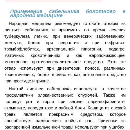
Применение сабельника болотного в
народной медицине
Народная медицина рекомендует готовить отвары из
листьев сабельника и принимать во время лечения
туберкулеза легких, при венерических заболеваниях,
желтухе, болях при невралгии и при нефритах,
тромбофлебитах, артериальной гипотонии, подагре,
маточных кровотечениях и как жаропонижающее,
мочегонное, противовоспалительное средство. Этот же
отвар используют при дизентерии, поносе, различных
кровотечениях, болях в животе, как потогонное средство
при простуде и гриппе.
Настой листьев сабельника используют в качестве
профилактики злокачественных опухолей. Также им
полощут рот и горло при ангине, ларингофарингите,
стоматите, пародонтозе и зубной боли. Кашица из свежей
травы является прекрасным средством, которое
способствует заживлению гнойных ран. Примочки из
распаренной измельченной травы используют при ушибах,