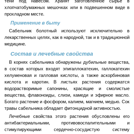
тени под навесом. Хранят заготовленное сырье в
хлопчатобумажных мешочках или в подвешенном виде в
прохладном месте.
Применение в быту
Сабельник болотный используют исключительно в
лекарственных целях, как в народной, так и в традиционной
медицине.
Состав и лечебные свойства
В корнях сабельника обнаружены дубильные вещества,
в состав которых входят эпигаллокатехин, галлокатехин
хелуменовая и галловая кислоты, а также аскорбиновая
кислота и каротин. В листьях растения содержатся
водорастворимые сапонины, красящие и смолистые
вещества, флавоноиды, слизи, камеди и эфирное масло.
Богато растение и фосфором, калием, магнием, медью. Сок
травы сабельника обладает фитонцидной активностью.
Лечебные свойства этого растения обусловлены его
антибактериальными, противовоспалительными и
стимулирующими сердечно-сосудистую систему