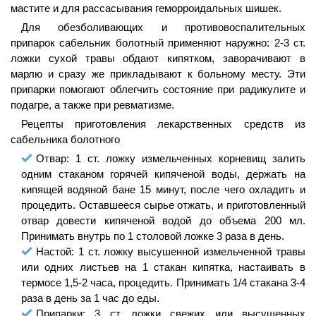
мастите и для рассасывания геморроидальных шишек.
Для обезболивающих и противовоспалительных
припарок сабельник болотный применяют наружно: 2-3 ст.
ложки сухой травы обдают кипятком, заворачивают в
марлю и сразу же прикладывают к больному месту. Эти
припарки помогают облегчить состояние при радикулите и
подагре, а также при ревматизме.
Рецепты приготовления лекарственных средств из
сабельника болотного
Отвар: 1 ст. ложку измельченных корневищ залить
одним стаканом горячей кипяченой воды, держать на
кипящей водяной бане 15 минут, после чего охладить и
процедить. Оставшееся сырье отжать, и приготовленный
отвар довести кипяченой водой до объема 200 мл.
Принимать внутрь по 1 столовой ложке 3 раза в день.
Настой: 1 ст. ложку высушенной измельченной травы
или одних листьев на 1 стакан кипятка, настаивать в
термосе 1,5-2 часа, процедить. Принимать 1/4 стакана 3-4
раза в день за 1 час до еды.
Припарки: 3 ст. ложки свежих или высушенных