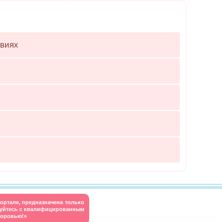
овиях
ортале, предназначена только
руйтесь с квалифицированным
доровью!»