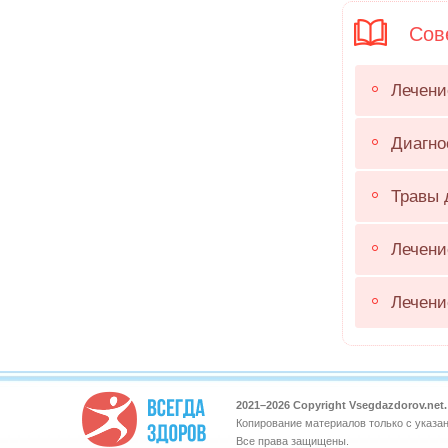
Сове
Лечени
Диагно
Травы 
Лечени
Лечени
2021–
2026 Copyright Vsegdazdorov.ne
Копирование материалов только с указа
Все права защищены.