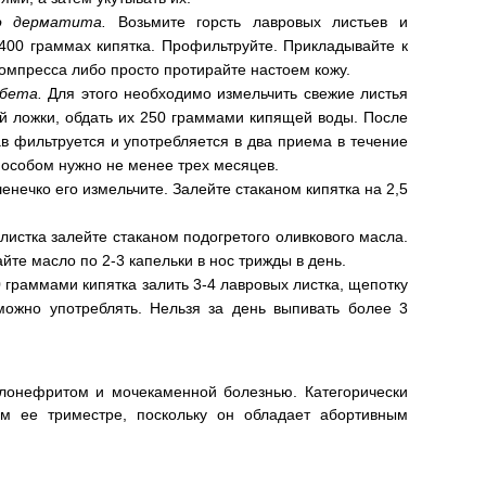
го дерматита.
Возьмите горсть лавровых листьев и
 400 граммах кипятка. Профильтруйте. Прикладывайте к
омпресса либо просто протирайте настоем кожу.
абета.
Для этого необходимо измельчить свежие листья
ой ложки, обдать их 250 граммами кипящей воды. После
ав фильтруется и употребляется в два приема в течение
пособом нужно не менее трех месяцев.
енечко его измельчите. Залейте стаканом кипятка на 2,5
листка залейте стаканом подогретого оливкового масла.
йте масло по 2-3 капельки в нос трижды в день.
 граммами кипятка залить 3-4 лавровых листка, щепотку
можно употреблять. Нельзя за день выпивать более 3
лонефритом и мочекаменной болезнью. Категорически
м ее триместре, поскольку он обладает абортивным