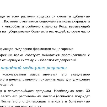
еще во всем растении содержатся смолы и дубильные
 . Костянки отличаются содержанием полисахаридов и
ю к микробам и особенно к палочке Коха, вызывающей
т на туберкулезных больных и тех людей, которые часто
улирующее выделение ферментов пищеварения.
фекций врачи советуют заниматься профилактикой с
ют нервную систему и избавляют от депрессий.
 народной медицине: рецепты
 использования лавра является его ежедневное
жно и целенаправленно применять лавр для улучшения
рецептов.
за и ревматоидного артрита.
Необходимо взять 30
 залить его растительным маслом (оливковое подойдет
 После этого отфильтровать и втирать в болезненные
ми, а затем укутывать их.