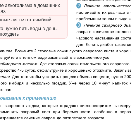
ие алкоголизма в домашних
Лечение атопическо
иях
настаивайте их два часа в
проблемным зонам в виде к
овые листья от лямблий
Лечение сахарного ди
о нужно пить воды в день,
лавра в количестве столов
похудеть
часового настаивания сост
дня. Лечить диабет таким с
 отита.
Возьмите 2 столовые ложки сухого лаврового листа и хорош
ьтруйте и в теплом виде закапывайте в воспаленное ухо.
гайморита маслом.
Две столовых ложки измельченного лаврового 
средство 4-5 суток, отфильтруйте и хорошенько отожмите. Закапыва
дения.
Для того чтобы ускорить процесс обмена веществ, нужно 200
ого имбиря и несколько гвоздик. Уже через 10 минут напиток 
го чая.
оказания к применению
ст запрещен людям, которые страдают пиелонефритом, гломеру
рименять лавровый лист при беременности, особенно в перво
разрешается лечение лавром до пятилетнего возраста.