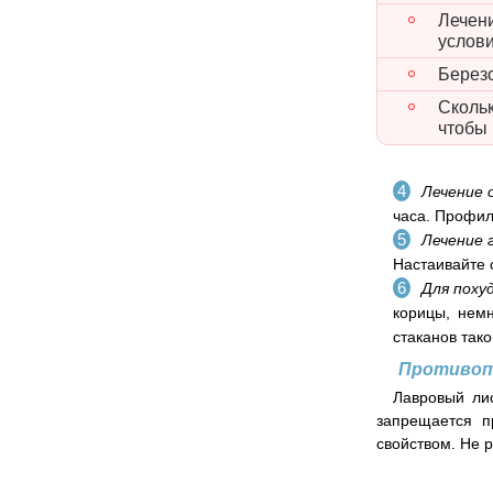
Лечен
услов
Берез
Скольк
чтобы 
Лечение
часа. Профил
Лечение 
Настаивайте 
Для поху
корицы, немн
стаканов тако
Противоп
Лавровый ли
запрещается п
свойством. Не 