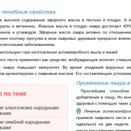
 лечебные свойства
за высокое содержание эфирного масла в листьях и плодах. А 
ералы и витамины. Жирные масла в плодах лавра достигают 40%
еринов и углеводов. Эфирное масло лавра активно по отношени
енно поэтому прогулки в зоне лавровых деревьев прекрасно влияю
холегочными заболеваниями.
используют при изготовлении антимикробного мыла и мазей.
ого листа применяют как средство, возбуждающее аппетит, стим
е лавра повышает иммунитет. Во время эпидемий вирусных ин
в ароматерапии с лавровым маслом. Его составляющие успокаива
Применение лавра в
Простейшим способом
 по теме
добавление в пищу. Но мо
здоровья с помощью таких 
ие алкоголизма народными
Лечение остеохондро
твами
граммов лаврового листа и
ие лямблий народными
идеально) на две недели.
твами
места массажными движения