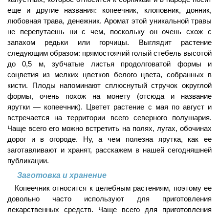
еще и другие названия: копеечник, клоповник, донник,
любовная трава, денежник. Аромат этой уникальной травы
не перепутаешь ни с чем, поскольку он очень схож с
запахом редьки или горчицы. Выглядит растение
следующим образом: прямостоячий голый стебель высотой
до 0,5 м, зубчатые листья продолговатой формы и
соцветия из мелких цветков белого цвета, собранных в
кисти. Плоды напоминают сплюснутый стручок округлой
формы, очень похож на монету (отсюда и название
ярутки — копеечник). Цветет растение с мая по август и
встречается на территории всего северного полушария.
Чаще всего его можно встретить на полях, лугах, обочинах
дорог и в огороде. Ну, а чем полезна ярутка, как ее
заготавливают и хранят, расскажем в нашей сегодняшней
публикации.
Заготовка и хранение
Копеечник относится к целебным растениям, поэтому ее
довольно часто используют для приготовления
лекарственных средств. Чаще всего для приготовления