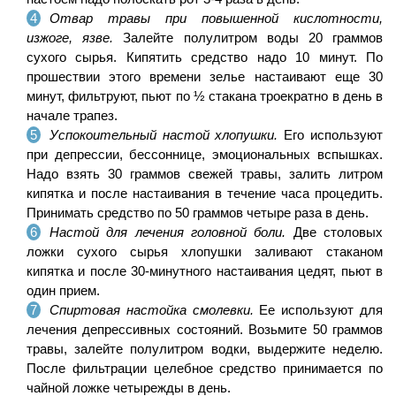
Отвар травы при повышенной кислотности,
изжоге, язве.
Залейте полулитром воды 20 граммов
сухого сырья. Кипятить средство надо 10 минут. По
прошествии этого времени зелье настаивают еще 30
минут, фильтруют, пьют по ½ стакана троекратно в день в
начале трапез.
Успокоительный настой хлопушки.
Его используют
при депрессии, бессоннице, эмоциональных вспышках.
Надо взять 30 граммов свежей травы, залить литром
кипятка и после настаивания в течение часа процедить.
Принимать средство по 50 граммов четыре раза в день.
Настой для лечения головной боли.
Две столовых
ложки сухого сырья хлопушки заливают стаканом
кипятка и после 30-минутного настаивания цедят, пьют в
один прием.
Спиртовая настойка смолевки.
Ее используют для
лечения депрессивных состояний. Возьмите 50 граммов
травы, залейте полулитром водки, выдержите неделю.
После фильтрации целебное средство принимается по
чайной ложке четырежды в день.