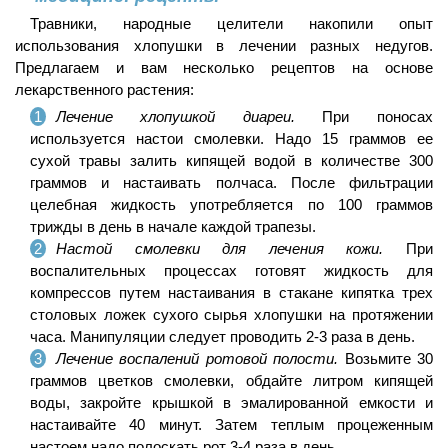
Травники, народные целители накопили опыт
использования хлопушки в лечении разных недугов.
Предлагаем и вам несколько рецептов на основе
лекарственного растения:
Лечение хлопушкой диареи.
При поносах
используется настои смолевки. Надо 15 граммов ее
сухой травы залить кипящей водой в количестве 300
граммов и настаивать полчаса. После фильтрации
целебная жидкость употребляется по 100 граммов
трижды в день в начале каждой трапезы.
Настой смолевки для лечения кожи.
При
воспалительных процессах готовят жидкость для
компрессов путем настаивания в стакане кипятка трех
столовых ложек сухого сырья хлопушки на протяжении
часа. Манипуляции следует проводить 2-3 раза в день.
Лечение воспалений ротовой полости.
Возьмите 30
граммов цветков смолевки, обдайте литром кипящей
воды, закройте крышкой в эмалированной емкости и
настаивайте 40 минут. Затем теплым процеженным
настоем надо полоскать рот 3-4 раза в день.