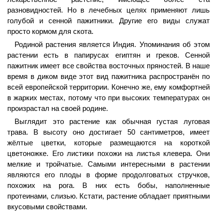
разновидностей. Но в лечебных целях применяют лишь
голубой и сенной пажитники. Другие его виды служат
просто кормом для скота.
Родиной растения является Индия. Упоминания об этом
растении есть в папирусах египтян и греков. Сенной
пажитник имеет все свойства восточных пряностей. В наше
время в диком виде этот вид пажитника распространён по
всей европейской территории. Конечно же, ему комфортней
в жарких местах, потому что при высоких температурах он
произрастал на своей родине.
Выглядит это растение как обычная густая луговая
трава. В высоту оно достигает 50 сантиметров, имеет
жёлтые цветки, которые размещаются на короткой
цветоножке. Его листики похожи на листья клевера. Они
мелкие и тройчатые. Самыми интересными в растении
являются его плоды в форме продолговатых стручков,
похожих на рога. В них есть бобы, наполненные
протеинами, слизью. Кстати, растение обладает приятными
вкусовыми свойствами.