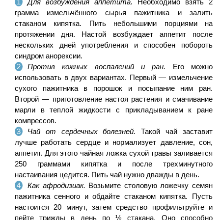
Для возбуждения аппетита.
Необходимо взять 2
грамма измельчённого сырья пажитника и залить
стаканом кипятка. Пить небольшими порциями на
протяжении дня. Настой возбуждает аппетит после
нескольких дней употребления и способен побороть
синдром анорексии.
Против кожных воспалений и ран.
Его можно
использовать в двух вариантах. Первый — измельчение
сухого пажитника в порошок и посыпание ним ран.
Второй — приготовление настоя растения и смачивание
марли в теплой жидкости с прикладыванием к ране
компрессов.
Чай от сердечных болезней.
Такой чай заставит
лучше работать сердце и нормализует давление, сон,
аппетит. Для этого чайная ложка сухой травы заливается
250 граммами кипятка и после трехминутного
настаивания цедится. Пить чай нужно дважды в день.
Как афродизиак.
Возьмите столовую ложечку семян
пажитника сенного и обдайте стаканом кипятка. Пусть
настоится 20 минут, затем средство профильтруйте и
пейте трижды в день по ½ стакана. Оно способно