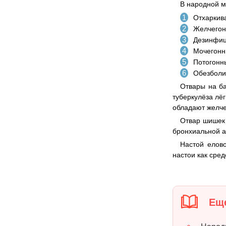
В народной м
Отхаркив
Желчегон
Дезинфи
Мочегонн
Потогонн
Обезбол
Отвары на ба
туберкулёза лё
обладают желче
Отвар шишек 
бронхиальной а
Настой елов
настои как сре
Еще