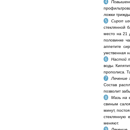
Повышен
профильтрова
ложки трижды 
Сироп иг
стеклянной б
место на 21 
половинке ча
аппетите си
умственная н
Настой п
воды. Кипяти
прополиса. Т
Лечение 
Состав распл
позволит заб
Мазь на 
свиным салом
минут, посто
стеклянную е
меняют.
Лечение