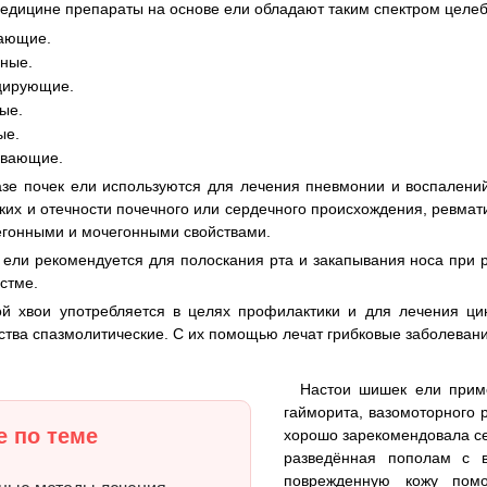
едицине препараты на основе ели обладают таким спектром целеб
ающие.
ные.
цирующие.
ые.
ые.
ивающие.
зе почек ели используются для лечения пневмонии и воспалений
гких и отечности почечного или сердечного происхождения, ревма
гонными и мочегонными свойствами.
ели рекомендуется для полоскания рта и закапывания носа при ри
стме.
ой хвои употребляется в целях профилактики и для лечения ци
дства спазмолитические. С их помощью лечат грибковые заболевани
Настои шишек ели прим
гайморита, вазомоторного 
 по теме
хорошо зарекомендовала се
разведённая пополам с 
поврежденную кожу помо