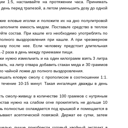
ии 1:5, настаивайте на протяжении часа. Принимать
день перед трапезой, а летом уменьшить дозу до одной
жие еловые иголки и положите их на дно полулитровой
наполните емкость медом. Поставьте средство в теплое
уйте состав. При кашле его необходимо употреблять по
 полного выздоровления при кашле. А при чрезмерном
азу после нее. Если человеку предстоит длительная
 1-2 раза в день между приемами пищи.
и нужно измельчить и на один килограмм взять 3 литра
вать, на литр отвара добавить стакан меда и 30 граммов
по чайной ложке до полного выздоровления.
ешать еловую смолу с прополисом в соотношении 1:1.
 течение 10-15 минут. Такая ингаляция дважды в день
ь смолу-живицу в количестве 100 граммов с нутряным
остав нужно на слабом огне прокипятить не дольше 10
зь полностью охлаждается под крышкой и помещается в
ывают асептической повязкой. Держат ее сутки, затем
елью лучше приобрести готовый хвойный экстракт в