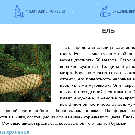
ФИЗИЧЕСКИЕ НАГРУЗКИ
ВРЕДНЫЕ ПР
ЕЛЬ
Эта представительница семейст
годом. Ель — вечнозеленое хвойное
может достигать 50 метров. Ствол 
вершине сужается. Толщина в диам
метра. Кора на еловых ветках гладк
оттенок, его поверхность неровная
правильными мутовками. Они покры
в виде иголок длиной 2 сантиметра.
имеет и мужские, и женские генерат
нет. В нижней части побегов есть му
верхней части побегов обосновались женские. По форме они
ся в шишку, состоящую из оси и чешуек коричневого цвета. Елов
. Молодые шишки красные, а дозревая, они становятся бурыми.
 и хранение