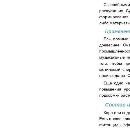
С лечебными 
распускания. С
формирования с
либо матерчаты
Применен
Ель, помимо 
древесине. Он
промышленност
музыкальные ин
того, чтобы п
метиловый спир
производстве. 
Еще одно на
повышения уро
подкормки раст
Состав и
Кора ели сод
Есть в хвое та
фитонциды, эф