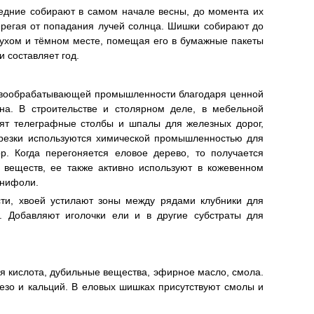
ледние собирают в самом начале весны, до момента их
ерегая от попадания лучей солнца. Шишки собирают до
сухом и тёмном месте, помещая его в бумажные пакеты
 составляет год.
ревообрабатывающей промышленности благодаря ценной
на. В строительстве и столярном деле, в мебельной
ят телеграфные столбы и шпалы для железных дорог,
брезки используются химической промышленностью для
. Когда перегоняется еловое дерево, то получается
 веществ, ее также активно используют в кожевенном
анифоли.
ти, хвоей устилают зоны между рядами клубники для
. Добавляют иголочки ели и в другие субстраты для
ая кислота, дубильные вещества, эфирное масло, смола.
езо и кальций. В еловых шишках присутствуют смолы и