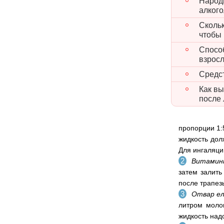
Народ
алког
Скольк
чтобы 
Способ
взрос
Средс
Как вы
после
пропорции 1:
жидкость дол
Для ингаляци
Витамин
затем залить
после трапезы
Отвар ел
литром молок
жидкость над