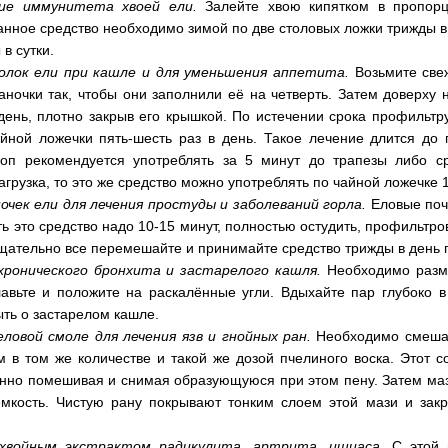
ие иммунитета хвоей ели.
Залейте хвою кипятком в пропорц
нное средство необходимо зимой по две столовых ложки трижды в 
в сутки.
олок ели при кашле и для уменьшения аппетита.
Возьмите све
аночки так, чтобы они заполнили её на четверть. Затем доверху 
день, плотно закрыв его крышкой. По истечении срока профильтр
йной ложечки пять-шесть раз в день. Такое лечение длится до
роп рекомендуется употреблять за 5 минут до трапезы либо ср
агрузка, то это же средство можно употреблять по чайной ложечке
очек ели для лечения простуды и заболеваний горла.
Еловые почк
ть это средство надо 10-15 минут, полностью остудить, профильтро
щательно все перемешайте и принимайте средство трижды в день 
хронического бронхита и застарелого кашля.
Необходимо разм
авьте и положите на раскалённые угли. Вдыхайте пар глубоко в
ыть о застарелом кашле.
еловой смоле для лечения язв и гнойных ран.
Необходимо смешат
 в том же количестве и такой же дозой пчелиного воска. Этот с
янно помешивая и снимая образующуюся при этом пену. Затем ма
мкость. Чистую рану покрывают тонким слоем этой мази и закр
 хвойным экстрактом радикулита, артрита, ишиаса.
С этой ц