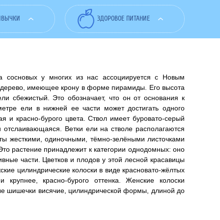
ИВЫЧКИ
ЗДОРОВОЕ ПИТАНИЕ
ва сосновых у многих из нас ассоциируется с Новым
 дерево, имеющее крону в форме пирамиды. Его высота
ели сбежистый. Это обозначает, что он от основания к
етре ели в нижней ее части может достигать одного
ая и красно-бурого цвета. Ствол имеет буровато-серый
 и отслаивающаяся. Ветки ели на стволе располагаются
ты жесткими, одиночными, тёмно-зелёными листочками
 Это растение принадлежит к категории однодомных: оно
ивные части. Цветков и плодов у этой лесной красавицы
жские цилиндрические колоски в виде красновато-жёлтых
 крупнее, красно-бурого оттенка. Женские колоски
ые шишечки висячие, цилиндрической формы, длиной до