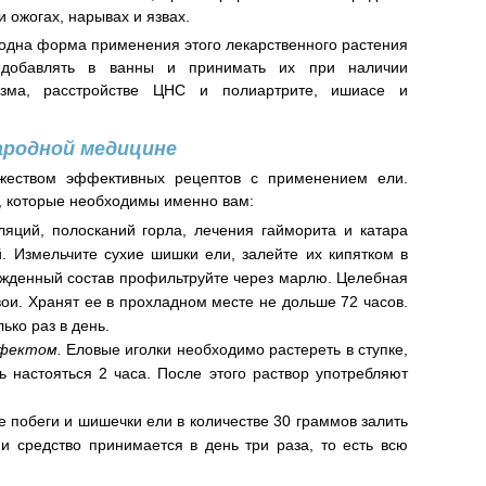
и ожогах, нарывах и язвах.
одна форма применения этого лекарственного растения
 добавлять в ванны и принимать их при наличии
изма, расстройстве ЦНС и полиартрите, ишиасе и
ародной медицине
жеством эффективных рецептов с применением ели.
х, которые необходимы именно вам:
яций, полосканий горла, лечения гайморита и катара
. Измельчите сухие шишки ели, залейте их кипятком в
лажденный состав профильтруйте через марлю. Целебная
вои. Хранят ее в прохладном месте не дольше 72 часов.
ько раз в день.
фектом.
Еловые иголки необходимо растереть в ступке,
ь настояться 2 часа. После этого раствор употребляют
побеги и шишечки ели в количестве 30 граммов залить
и средство принимается в день три раза, то есть всю