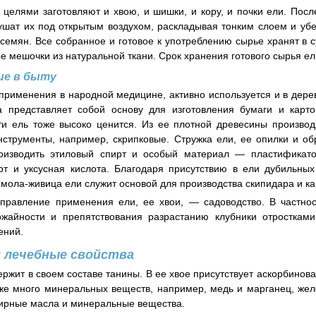
целями заготовляют и хвою, и шишки, и кору, и почки ели. Пос
ушат их под открытым воздухом, раскладывая тонким слоем и уб
емян. Все собранное и готовое к употреблению сырье хранят в 
е мешочки из натуральной ткани. Срок хранения готового сырья ели
ие в быту
применения в народной медицине, активно используется и в де
а представляет собой основу для изготовления бумаги и карто
и ель тоже высоко ценится. Из ее плотной древесины производ
струменты, например, скрипковые. Стружка ели, ее опилки и о
роизводить этиловый спирт и особый материал — пластификатор
т и уксусная кислота. Благодаря присутствию в ели дубильных
Смола-живица ели служит основой для производства скипидара и к
правление применения ели, ее хвои, — садоводство. В частнос
жайности и препятствования разрастанию клубники отростками
ений.
 лечебные свойства
ержит в своем составе танины. В ее хвое присутствует аскорбинов
кже много минеральных веществ, например, медь и марганец, жел
ирные масла и минеральные вещества.