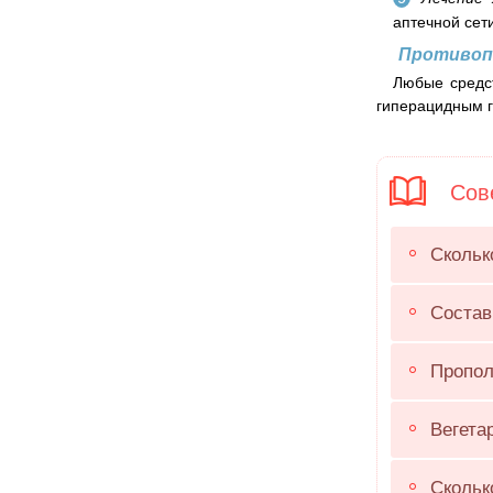
аптечной сет
Противоп
Любые средс
гиперацидным г
Сове
Скольк
Состав
Пропол
Вегета
Скольк