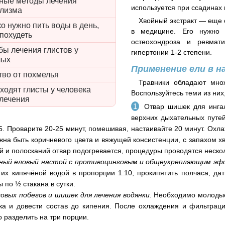
ные методы лечения
используется при ссадинах 
олизма
Хвойный экстракт — еще 
о нужно пить воды в день,
в медицине. Его нужно
похудеть
остеохондроза и ревмат
ы лечения глистов у
гипертонии 1-2 степени.
лых
Применение ели в н
тво от похмелья
Травники обладают мно
ходят глисты у человека
Воспользуйтесь теми из ни
 лечения
Отвар шишек для ингал
верхних дыхательных путей
5. Проварите 20-25 минут, помешивая, настаивайте 20 минут. Ох
жна быть коричневого цвета и вяжущей консистенции, с запахом х
й и полосканий отвар подогревается, процедуры проводятся нескол
ный еловый настой с противоцинговым и общеукрепляющим эф
 их кипячёной водой в пропорции 1:10, прокипятить полчаса, дат
 по ½ стакана в сутки.
овых побегов и шишек для лечения водянки.
Необходимо молодые 
а и довести состав до кипения. После охлаждения и фильтраци
о разделить на три порции.