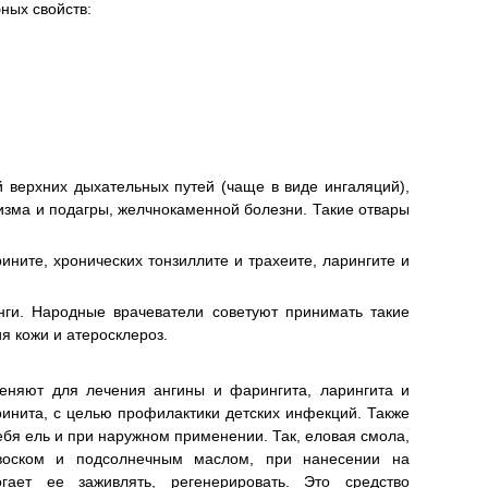
ных свойств:
 верхних дыхательных путей (чаще в виде ингаляций),
тизма и подагры, желчнокаменной болезни. Такие отвары
ните, хронических тонзиллите и трахеите, ларингите и
нги. Народные врачеватели советуют принимать такие
я кожи и атеросклероз.
еняют для лечения ангины и фарингита, ларингита и
ринита, с целью профилактики детских инфекций. Также
бя ель и при наружном применении. Так, еловая смола,
воском и подсолнечным маслом, при нанесении на
гает ее заживлять, регенерировать. Это средство